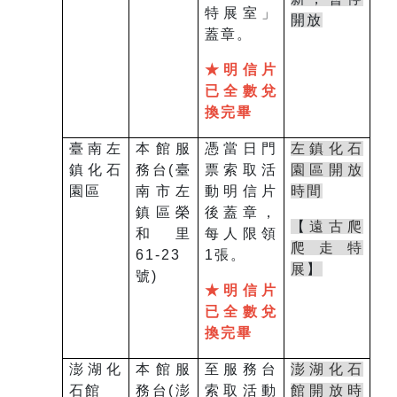
特展室」
開放
蓋章。
★明信片
已全數兌
換完畢
臺南左
本館服
憑當日門
左鎮化石
鎮化石
務台
(
臺
票索取活
園區開放
園區
南市左
動明信片
時間
鎮區榮
後蓋章，
【
遠古爬
和里
每人限領
爬走特
61-23
1
張。
展
】
號
)
★明信片
已全數兌
換完畢
澎湖化
本館服
至服務台
澎湖化石
石館
務台
(
澎
索取活動
館開放時