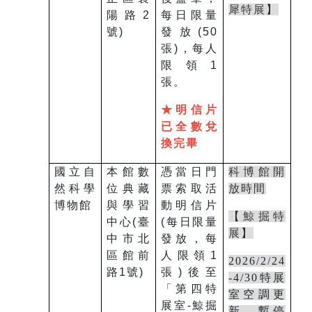
犀特展
】
陽路
2
每日限量
號
)
發放(50
張)，每人
限領
1
張。
★明信片
已全數兌
換完畢
國立自
本館數
憑當日門
科博館開
然科學
位典藏
票索取活
放時間
博物館
與學習
動明信片
【
鯨掘特
中心(臺
(每日限量
展
】
中市北
發放，每
區館前
人限領
1
2026/2/24
路1號)
張)後至
-4/30特展
「第四特
室空調更
展室-鯨掘
新，暫停