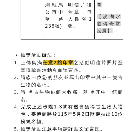
湖縣馬
明信片後
間
公市中
蓋章，每
【
澎湖水
華路
人限領
1
道傳奇常
236
號
)
張。
設展
】
抽獎活動辦法：
上傳集滿
任意
2
館印章
之活動明信片照片至
臺博臉書活動頁面留言區。
請
@
一位您的朋友並寫出印章中其中一隻古
生物的名稱。
請
＃
古生物跳館大收藏 與
＃
其中一館館
名。
完成上述步驟
1-3
就有機會獲得古生物大禮
包，臺博館將於
115
年
5
月
2
日隨機抽出
10位
粉絲名額。
抽獎活動注意事項請詳貼文留言區。