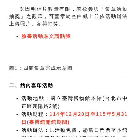
※因明信片數量有限，若欲參與「集章活動
抽獎」之觀眾，可蓋章於空白紙上並依活動辦法
上傳照片、參與抽獎。
臉書活動貼文請點我
圖1：四館集章完成示意圖
二、館內套印活動
活動地點：國立臺灣博物館本館
(台北市中
正區襄陽路2號)
活動期程：
114
年
12
月20日至
115
年
5
月
31
日
(
臺博館開館期間
)
活動辦法：
1.
活動免費，憑當日門票至本館