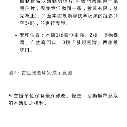
服務台索取活動明信片
(
每張門票限換一張
明信片，與集章活動同一張，數量有限，發
完為止
)、2.
至本館展場尋找早坂犀的蹤影
(1
至
3
樓
)，並進行
套印。
套印位置：本館1樓西側走廊、2樓「博物臺
灣」自然廳門口、3樓「發現臺灣」西側樓
梯口。
圖2：古生物套印完成示意圖
※主辦單位保有最終修改、變更、活動解釋及取
消本活動之權利。