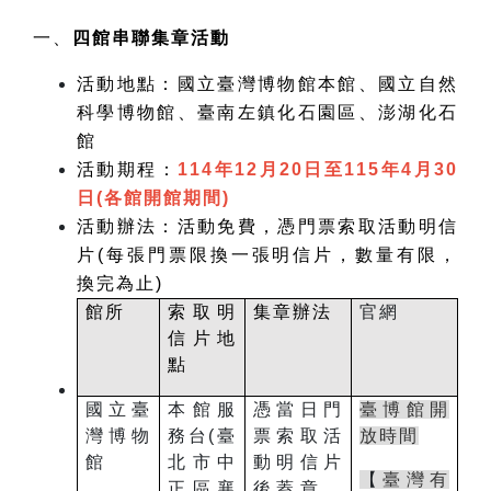
一、
四館串聯集章活動
活動地點：國立臺灣博物館本館、國立自然
科學博物館、臺南左鎮化石園區、澎湖化石
館
活動期程：
114
年
12
月20日至
115
年
4
月
30
日
(
各館開館期間
)
活動辦法：活動免費，憑門票索取活動明信
片
(
每張門票限換一張明信片，數量有限，
換完為止
)
館所
索取明
集章辦法
官網
信片地
點
國立臺
本館服
憑當日門
臺博館開
灣博物
務台
(
臺
票索取活
放時間
館
北市中
動明信片
【
臺灣有
正區襄
後蓋章，