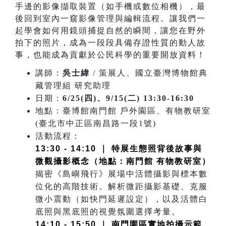
手邊的影像擷取裝置（如手機或數位相機），最
後回到室內一窺影像管理與編輯流程。讓我們一
起學會如何用鏡頭捕捉自然的瞬間，讓您在野外
拍下的照片，成為一段段具備存證性質的動人故
事，也能成為貢獻於公民科學的重要開放資料！
講師：
吳士緯
/ 策展人、國立臺灣博物館典
藏管理組 研究助理
日期：
6/25(四)、9/15(二) 13:30-16:30
地點：臺博館南門館 戶外園區、有物教研室
(臺北市中正區南昌路一段1號)
活動流程：
13:30 - 14:10 ｜ 特展生態照背後故事與
微觀攝影概念（地點：南門館 有物教研室）
揭密《島嶼飛行》展場中活體攝影與標本數
位化的高階技術。解析微距攝影基礎、克服
微小震動（如快門延遲設定），以及活體白
底照與黑底照的視覺氛圍選擇考量。
14:10 - 15:50 ｜ 南門園區實地拍攝示範