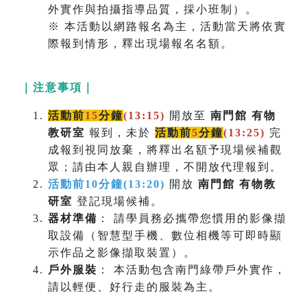
外實作與拍攝指導品質，採小班制）。
※ 本活動以網路報名為主，活動當天將依實
際報到情形，釋出現場報名名額。
｜注意事項｜
活動前
15
分鐘
(13:15)
開放至
南門館 有物
教研室
報到，未於
活動前
5
分鐘
(
13:25)
完
成報到視同放棄，將釋出名額予現場候補觀
眾；請由本人親自辦理，不開放代理報到。
活動前10分鐘(13:20)
開放
南門館 有物教
研室
登記現場候補。
器材準備
： 請學員務必攜帶您慣用的影像擷
取設備（智慧型手機、數位相機等可即時顯
示作品之影像擷取裝置）。
戶外服裝
： 本活動包含南門綠帶戶外實作，
請以輕便、好行走的服裝為主。