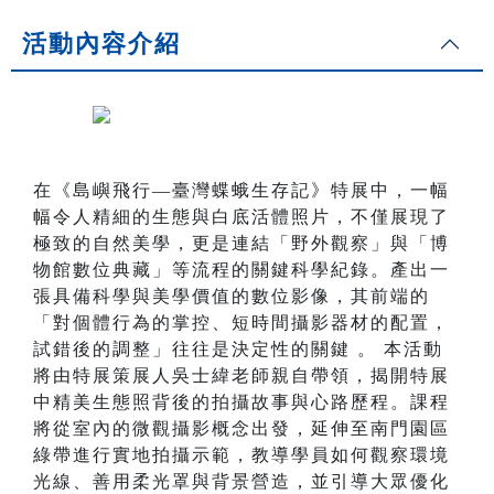
活動內容介紹
在《島嶼飛行—臺灣蝶蛾生存記》特展中，一幅
幅令人精細的生態與白底活體照片，不僅展現了
極致的自然美學，更是連結「野外觀察」與「博
物館數位典藏」等流程的關鍵科學紀錄。產出一
張具備科學與美學價值的數位影像，其前端的
「對個體行為的掌控、短時間攝影器材的配置，
試錯後的調整」往往是決定性的關鍵 。 本活動
將由特展策展人吳士緯老師親自帶領，揭開特展
中精美生態照背後的拍攝故事與心路歷程。課程
將從室內的微觀攝影概念出發，延伸至南門園區
綠帶進行實地拍攝示範，教導學員如何觀察環境
光線、善用柔光罩與背景營造，並引導大眾優化