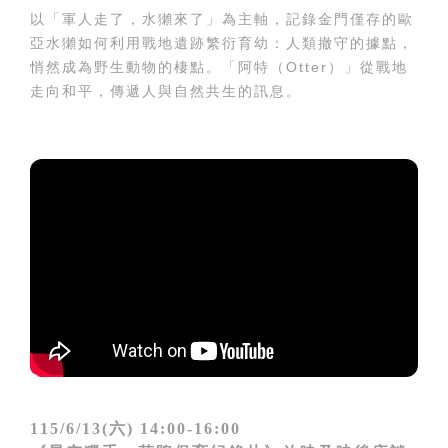
以「軍人走了，水獺來了」為主軸，記錄金門僅存的歐
亞水獺如何利用戰地遺跡繁衍育幼：人類撤守的據點，
悄然成為野生動物的棲點。「阿特（Otter）」從戰地
走向和平，傳遞人與自然共生的訊息。
115/6/13(六) 14:00-16:00