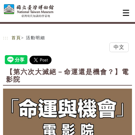
跳到主要內容
網站導覽
:::
首頁
> 活動明細
中文
【第六次大滅絕－命運還是機會？】電
影院