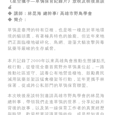
《星空獵手—草鴞保育紀錄片》放映及映後座談
🍎
◆ 講師：林昆海 總幹事
/
高雄市野鳥學會
◆ 簡介
：
草鴞是臺灣的特有亞種，也是唯一棲息於草地環
境的貓頭鷹，有著極具特色的臉龐。但近年來牠
們正面臨棲地破碎化、鳥網、遊蕩犬貓攻擊與毒
鼠藥等嚴峻的生存威脅。
本片記錄了2000年以來高雄鳥會推動生態據點扎
根行動，從發現全臺首窩野外草鴞巢位起，一路
推動社區巡守、認養公有地營造棲地、鼓勵農民
減用鼠藥並架設猛禽棲架等行動，近年更攜手林
保署，促成跨公私部門的草鴞保育聯盟。
本次映後座談特別邀請高雄市野鳥學會的林昆海
總幹事，帶領我們走進草鴞的世界，分享紀錄片
背後的故事，以及第一線保育工作者的真實經歷
與盼望。歡迎想更認識草鴞的你，或是想知道自