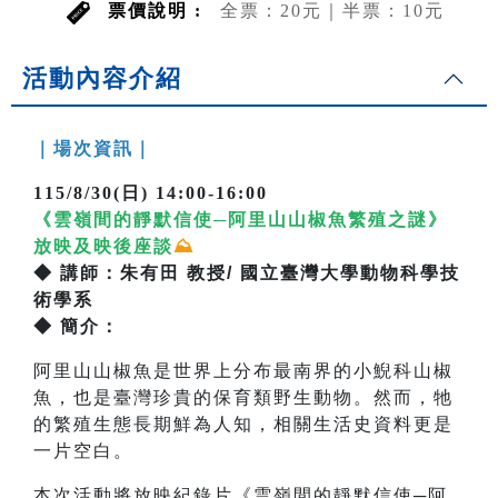
票價說明 :
全票：20元｜半票：10元
活動內容介紹
｜場次資訊｜
115/8/30(日) 14:00-16:00
《雲嶺間的靜默信使─阿里山山椒魚繁殖之謎》
放映及映後座談
⛰️
◆ 講師：朱有田 教授
/ 國立臺灣大學動物科學技
術學系
◆ 簡介
：
阿里山山椒魚是世界上分布最南界的小鯢科山椒
魚，也是臺灣珍貴的保育類野生動物。然而，牠
的繁殖生態長期鮮為人知，相關生活史資料更是
一片空白。
本次活動將放映紀錄片《雲嶺間的靜默信使─阿