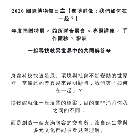
2026 國際博物館日🏛️【臺博群像：我們如何在
一起？】
年度捐贈特展
×
館所聯合展會
×
專題講座
×
手
作體驗
×
影展
一起尋找歧異世界中的共同解答❤️
身處科技快速發展、環境與社會不斷變動的世界
裡，當彼此的差異越來越明顯時，我們該「如何
在一起」？
博物館就像一座溫柔的橋梁，目的並非消弭你我
之間的不同，
而是創造一個充滿包容的交會所，讓自然生靈與
多元文化都能被看見與理解。