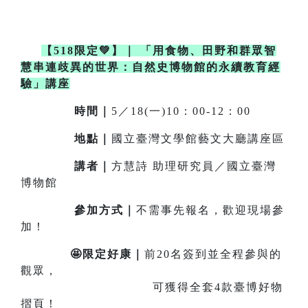
【518限定💚】
｜
「用食物、田野和群眾智
慧串連歧異的世界：自然史博物館的永續教育經
驗」講座
時間｜
5／18(一)10：00-12：00
地點｜
國立臺灣文學館藝文大廳講座區
講者｜
方慧詩 助理研究員／國立臺灣
博物館
參加方式｜
不需事先報名，歡迎現場參
加！
🤩限定好康｜
前20名簽到並全程參與的
觀眾，
可獲得全套4款臺博好物
摺頁！