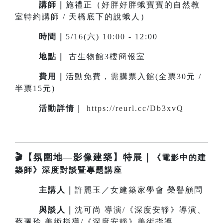
講師｜
施禮正（好胖好胖蛾寶寶的自然教
室特約講師 / 天橋底下的說蛾人）
時間｜
5/16(六) 10:00 - 12:00
地點｜
古生物館3樓簡報室
費用｜
活動免費，需購票入館(全票30元 /
半票15元)
活動詳情
｜
https://reurl.cc/Db3xvQ
🎬【氛圍地—影像建築】特展｜
《電影中的建
築師》深度對談暨專題講座
主講人
｜
許麗玉／女建築家學會 榮譽顧問
與談
人
｜
沈可尚 導演/《深度安靜》導演、
蔡珮玲 美術指導/《深度安靜》美術指導