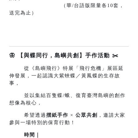
（華/台語版限量各10套，
送完為止）
🦋 【與蝶同行，島嶼共創】手作活動 ✂️
從《島嶼飛行》特展「飛行危機」展區延
伸發展，一起認識大紫蛺蝶／黃鳳蝶的生存故
事，
並以集結百隻蝶/蛾、復育臺灣島嶼的創作
想像為核心，
希望透過
摺紙手作
×
公眾共創
，邀請大家
參與一場特別的保育行動！
時間｜