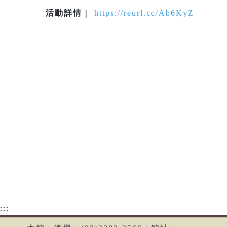
活動詳情
｜
https://reurl.cc/Ab6KyZ
:::