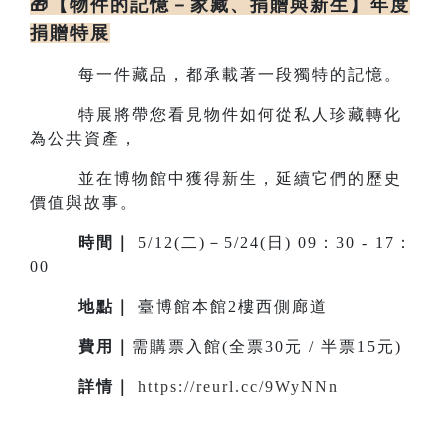
🎁【物件的記憶－家藏、捐贈與新生】年度
捐贈特展
每一件藏品，都承載著一段獨特的記憶。
特展將帶您看見物件如何從私人珍藏轉化
為公共資產，
並在博物館中獲得新生，延續它們的歷史
價值與故事。
時間｜
5/12(二)－5/24(日) 09：30 - 17：
00
地點
｜
臺博館本館2樓西側廊道
費用｜
需購票入館(全票30元 / 半票15元)
詳情
｜
https://reurl.cc/9WyNNn