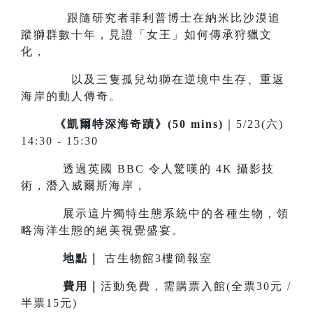
跟隨研究者菲利普博士在納米比沙漠追
蹤獅群數十年，見證「女王」如何傳承狩獵文
化，
以及三隻孤兒幼獅在逆境中生存、重返
海岸的動人傳奇。
《凱爾特深海奇蹟》(50 mins)
｜5/23(六)
14:30 - 15:30
透過英國 BBC 令人驚嘆的 4K 攝影技
術，潛入威爾斯海岸，
展示這片獨特生態系統中的各種生物，領
略海洋生態的絕美視覺盛宴。
地點｜
古生物館3樓簡報室
費用｜
活動免費，需購票入館(全票30元 /
半票15元)