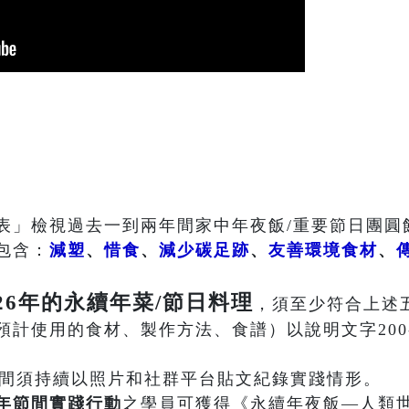
表」檢視過去一到兩年間家中年夜飯/重要節日團圓
包含：
減塑
、
惜食
、
減少碳足跡
、
友善環境食材
、
26年的永續年菜/節日料理
，須至少符合上述
計使用的食材、製作方法、食譜）以說明文字200-
年期間須持續以照片和社群平台貼文紀錄實踐情形。
年節間實踐行動
之學員可獲得《永續年夜飯—人類