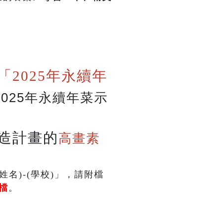
「
2025年永續年
2025
年永續年菜示
造計畫的
高畫素
姓名)-(學校)」，請附檔
t檔
。