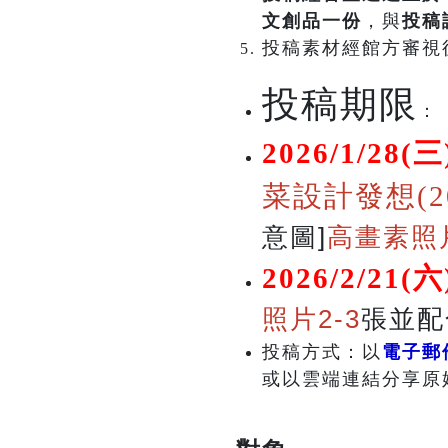
文創品一份
，與
投稿
投稿素材經館方審視
投稿期限
：
2026/1/28(三
菜設計發想(20
意圖]
高畫素照
2026/2/21(六
照片2-3
張並配
投稿方式：以
電子郵
或以雲端連結分享原