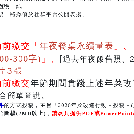
證明
一紙
後，將擇優於社群平台公開表揚。
)
前繳交「
年夜餐桌永續量表
」
、
0-300字)
」、
[
過去年夜飯舊照、
片３張
)
前繳交
年節期間實踐上述年菜改
合簡單圖說。
件
的方式投稿，主旨「2026年菜改造行動－投稿－(
始
圖檔(2MB以上)
，
請勿只提供PDF或PowerPoin