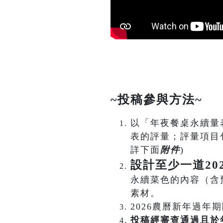
~投稿
參與方法~
以「年夜餐桌永續量
表的評量；評量項目
詳下面
附件
)
設計至少一道20
永續菜色的內容（含預
素材。
2026農曆新年過
投稿經審查通過且於