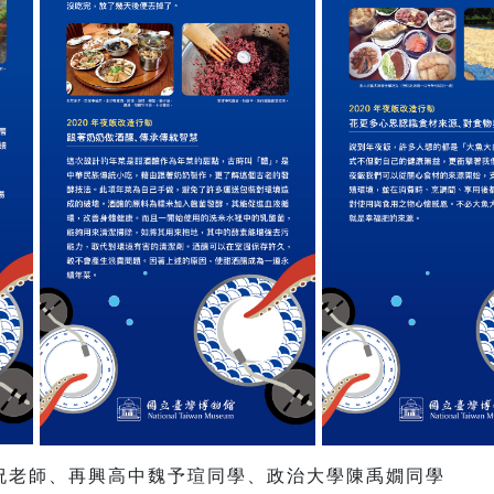
祝老師、再興高中魏予瑄同學、政治大學陳禹嫺同學