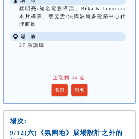
講 師
蔡明亮/知名電影導演、Bêka & Lemoine/
本片導演、蔡雯雯/法國波爾多建築中心代
理館長
場 地
2F 演講廳
正取剩
34
名
場次:
9/12(六)《氛圍地》展場設計之外的