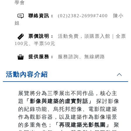
學會
聯絡資訊 :
(02)2382-2699#7400 陳小
姐
票價說明 :
活動免費，須購票入館｜全票
100元、半票50元
提供服務 :
服務諮詢、無線網路
活動內容介紹
展覽將分為三季展出不同作品，核心主
題
「影像與建築的虛實對話」
探討影像
的紀錄功能、烏托邦想像、電影院建築
作為觀影容器，以及建築作為影像場景
的多重角色；
「再現建築光影氛圍」
聚