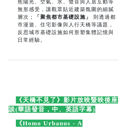
焦陽光、空氣、水、聲音與人居互動等
無形感受，讓觀眾貼近建築氛圍的細膩
層次；
「聚焦都市基礎設施」
則透過都
市漫遊、住宅影像與人行天橋等議題，
反思城市基礎設施如何形塑集體記憶與
日常經驗。
🛋️
《天橋不見了》影片放映暨映後座
談(華語發音，中、英語字幕)
🛋️
🛋️
《Homo Urbanus - A