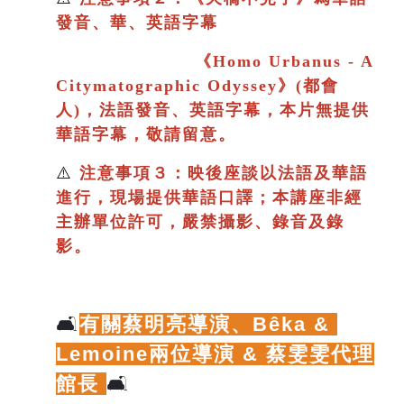
發音、華、英語字幕
《
Homo Urbanus - A
Citymatographic Odyssey》(都會
人)，法語發音、英語字幕，本片
無提供
華語字幕，敬請留意。
⚠️
注意事項３：映後座談以法語及華語
進行
，現場提供華語口譯；
本講座非經
主辦單位許可，嚴禁攝影、錄音及錄
影。
🛋️
有關蔡明亮導演、
Bêka & 
Lemoine兩位導演 & 蔡雯雯代理
館長
🛋️