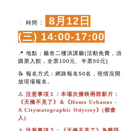
8月12日
：
⏰
時間
(三)
14:00-17:00
📍 地點：廳舍二樓演講廳(活動免費，須
購票入館，全票100元、半票50元)
📝 報名方式：網路報名50名，視情況開
放現場報名。
⚠️
注意事項１：本場次播映兩部影片：
《
天橋不見了
》＆
《
Homo Urbanus -
A Citymatographic Odyssey》(都會
人)
⚠️
注意事項２：
《
天橋不見了
》
為華語