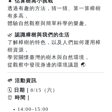
🌲
估算樹高小挑戰
透過有趣的方法，猜一猜、算一算樟樹
有多高，
體驗自然觀察與簡單科學的樂趣。
🌿
認識樟樹與我們的生活
了解樟樹的特色，以及人們如何運用樟
樹資源，
學習關懷臺灣的樹木與自然環境，
從觀察中發現身邊的環境議題 🌏
🌱 活動資訊
🗓
日期｜
8/15（六）
⏰
時間｜
14:00–15:00