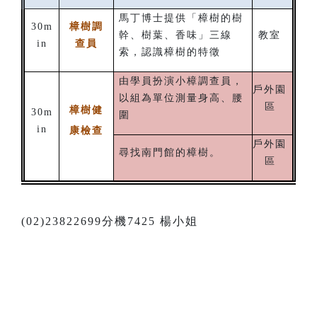
馬丁博士提供「樟樹的樹
30m
樟樹調
幹、樹葉、香味」三線
教室
in
查員
索，認識樟樹的特徵
由學員扮演小樟調查員，
戶外園
以組為單位測量身高、腰
區
樟樹健
30m
圍
in
康檢查
戶外園
尋找南門館的樟樹。
區
(02)23822699分機7425 楊小姐