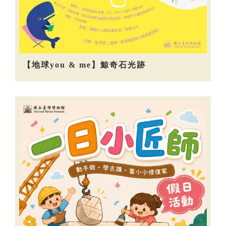
【地球you & me】鯨奇石光跡