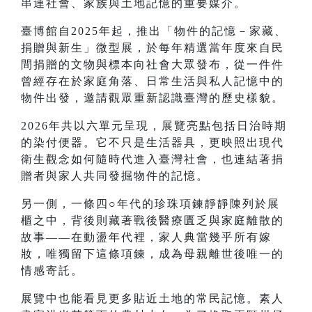
串連社會、家族與土地記憶的重要媒介。
臺博館自2025年起，推出「物件的記憶－家藏、
捐贈與新生」微型展，於每年精選當年度來自民
間捐贈的文物與標本向社會大眾發布，從一件件
曾經存在於家庭角落、日常生活與私人記憶中的
物件出發，邀請觀眾重新認識臺灣的歷史樣貌。
2026年共以六單元呈現，展覽亮點包括日治時期
的染付便器。它不只是生活器具，更映照出現代
衛生觀念如何隨時代進入臺灣社會，也連結著捐
贈者與家人共同發掘物件的記憶。
另一側，一條四○年代的珍珠項鍊靜靜陳列於展
櫃之中，背後則藏著戰後醫療匱乏與家庭離散的
故事——在動盪年代裡，家人典當幾乎所有嫁
妝，唯獨留下這條項鍊，成為母親離世後唯一的
情感寄託。
展覽中也能看見更多貼近土地的常民記憶。素人