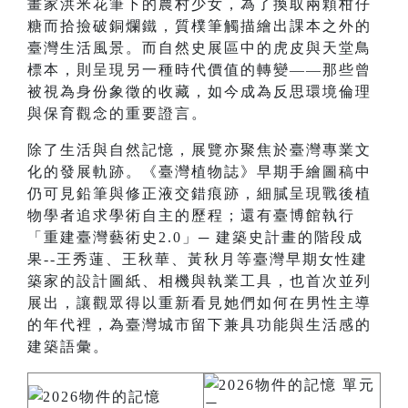
畫家洪米花筆下的農村少女，為了換取兩顆柑仔
糖而拾撿破銅爛鐵，質樸筆觸描繪出課本之外的
臺灣生活風景。而自然史展區中的虎皮與天堂鳥
標本，則呈現另一種時代價值的轉變——那些曾
被視為身份象徵的收藏，如今成為反思環境倫理
與保育觀念的重要證言。
除了生活與自然記憶，展覽亦聚焦於臺灣專業文
化的發展軌跡。《臺灣植物誌》早期手繪圖稿中
仍可見鉛筆與修正液交錯痕跡，細膩呈現戰後植
物學者追求學術自主的歷程；還有臺博館執行
「重建臺灣藝術史2.0」─ 建築史計畫的階段成
果--王秀蓮、王秋華、黃秋月等臺灣早期女性建
築家的設計圖紙、相機與執業工具，也首次並列
展出，讓觀眾得以重新看見她們如何在男性主導
的年代裡，為臺灣城市留下兼具功能與生活感的
建築語彙。