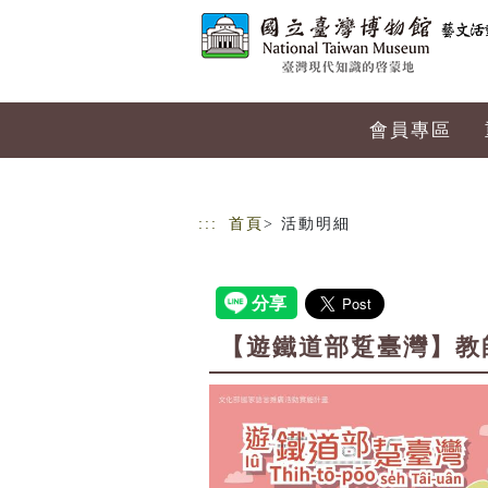
跳到主要內容
網站導覽
會員專區
:::
首頁
> 活動明細
【遊鐵道部踅臺灣】教師研