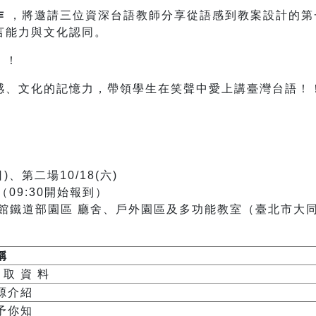
作
，將邀請三位資深台語教師分享從語感到教案設計的第
言能力與文化認同。
」！
感、文化的記憶力，帶領學生在笑聲中愛上講臺灣台語！
)、第二場10/18(六)
0（09:30開始報到）
館鐵道部園區 廳舍、戶外園區及多功能教室（臺北市大
稱
領 取 資 料
源介紹
予你知