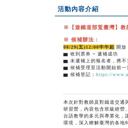
活動內容介紹
※【遊鐵道部踅臺灣】教
※ 候補辦法：
08/29(五)12:00中午起
開
▆
收到票券 = 遞補成功
▆
未遞補上的報名者，將不
▆
候補受理至活動開始前一
▆
候補登記：
https://www.
本次針對教師及對鐵道交通
研習營，內容包含班級經營
台語教學的多元與專業化，
環境，深入瞭解臺灣的各地