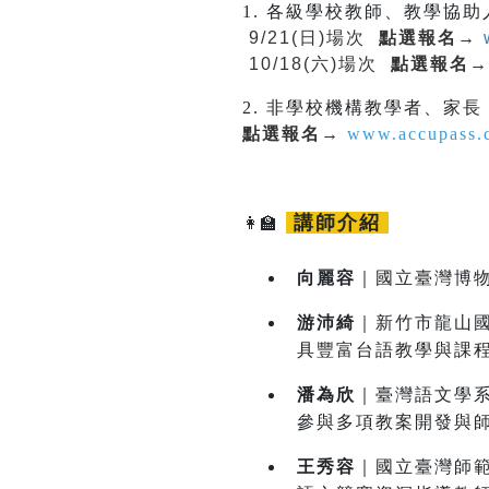
1. 各級學校教師、教學協
9/21(日)場次
點選報名→
10/18(六)場次
點選報名
→
2. 非學校機構教學者、家長
點選報名
→
www.accupass.
講師介紹
👩‍🏫
向麗容
｜國立臺灣博物
游沛綺
｜新竹市龍山
具豐富台語教學與課
潘為欣
｜臺灣語文學系
參與多項教案開發與
王秀容
｜國立臺灣師