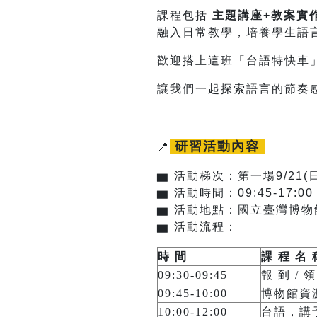
課程包括
主題講座+教案實
融入日常教學，培養學生語
歡迎搭上這班「台語特快車
讓我們一起探索語言的節奏
研習活動內容
📍
▆
活動梯次：第一場9/21(日
▆
活動時間：09:45-17:0
▆
活動地點：國立臺灣博物
▆
活動流程：
時 間
課 程 名 
09:30-09:45
報 到 / 
09:45-10:00
博物館資
10:00-12:00
台語，講