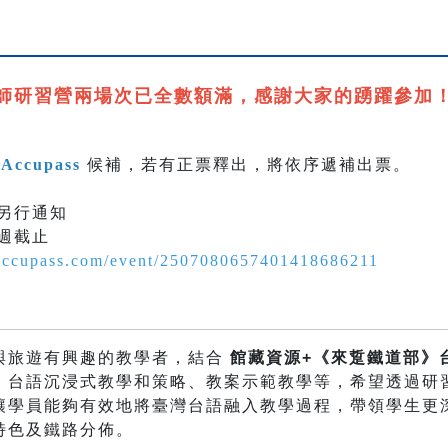
師研習營兩場次已全數額滿，感謝大家的踴躍參加
放
Accupass
候補，若有正票釋出，將依序遞補出票。
另行通知
週截止
accupass.com/event/2507080657401418686211
與旅遊有興趣的教學者，結合
館藏資源+《來踅鐵道部》
、台語沉浸式教學和策略、教案示範教學等，希望透過研
讓學員能夠有效地將臺灣台語融入教學過程，帶領學生更
特色及鐵路分佈。