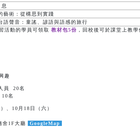
休 息
的藝術：從構思到實踐
台語聲音：童謠、諺語與語感的旅行
習活動的學員可領取
教材包5份
，回校後可於課堂上教學
興趣
人員 20名
10名
日）、10月18日（六）
廳舍1F大廳
GoogleMap