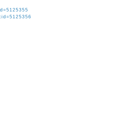
id=5125355
cid=5125356
。