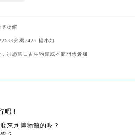
灣博物館
3822699分機7425 楊小姐
費，須憑當日古生物館或本館門票參加
行吧！
怎麼來到博物館的呢？
感覺？