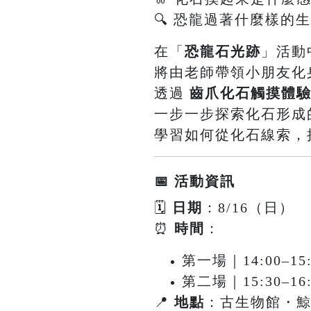
🔍 恐龍過著什麼樣的
在「
恐龍石光跡
」活動
將由老師帶領小朋友化
透過
齒爪化石觸摸體
一步一步探索化石形成
學習如何從化石線索，
📅 活動資訊
🗓
日期
：8/16（日）
⏰
時間
：
第一場｜14:00–15:
第二場｜15:30–16:
📍
地點
：古生物館・