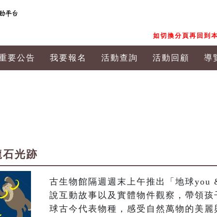
如切換分頁再回到本
重要公告
我要報名
活動查詢
活動回顧
導
恐龍石光跡
古生物館隔週週末上午推出「地球you 
說互動故事以及實體物件觀察，帶領孩
球古今代表物種，感受自然萬物的美麗與