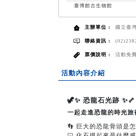
臺博館古生物館
主辦單位 :
國立臺
聯絡資訊 :
(02)2
票價說明 :
活動免
活動內容介紹
🦖✨ 恐龍石光跡 ✨🦴
一起走進恐龍的時光旅
👣 巨大的恐龍骨頭是
🦷 化石摸起來是什麼