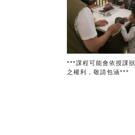
​***課程可能會依
之權利，敬請包涵***