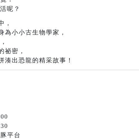
生活呢？
中，
身為小小古生物學家，
驗
，
的祕密，
拼湊出恐龍的精采故事！
00
30
鯨豚平台