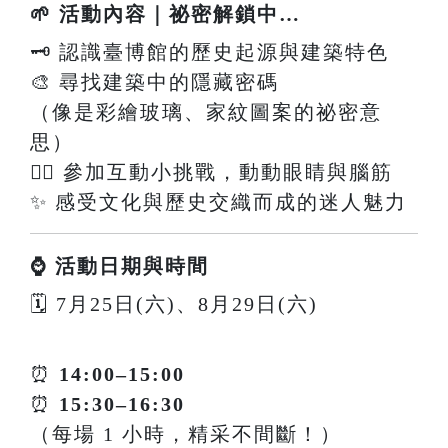
🌱 活動內容｜祕密解鎖中…
🗝️ 認識臺博館的歷史起源與建築特色
🎨 尋找建築中的隱藏密碼
（像是彩繪玻璃、家紋圖案的祕密意
思）
🕵️‍♀️ 參加互動小挑戰，動動眼睛與腦筋
✨ 感受文化與歷史交織而成的迷人魅力
⌚ 活動日期與時間
🗓 7月25日(六)、8月29日(六)
⏰
14:00–15:00
⏰
15:30–16:30
（每場 1 小時，精采不間斷！）