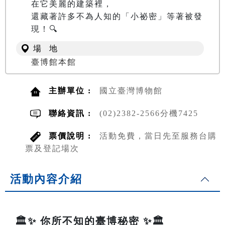
在它美麗的建築裡，

還藏著許多不為人知的「小祕密」等著被發
現！🔍
場 地
臺博館本館
主辦單位 :
國立臺灣博物館
聯絡資訊 :
(02)2382-2566分機7425
票價說明 :
活動免費，當日先至服務台購
票及登記場次
活動內容介紹
🏛️✨ 你所不知的臺博秘密 ✨🏛️