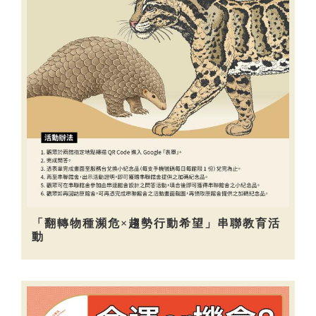
「翻轉物種瀕危×趨勢行動希望」串聯教育活
動