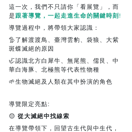
這一次，我們不只請你「看展覽」，而
是
跟著導覽，一起走進生命的關鍵時刻
!
導覽過程中，將帶領大家認識：
🦤
了解渡渡鳥、臺灣雲豹、袋狼、大紫
斑蝶滅絕的原因
🦏
認識北方白犀牛、無尾熊、儒艮、中
華白海豚、北極熊等代表性物種
🌱
生物滅絕及人類在其中扮演的角色
導覽限定亮點
:
🟡
從大滅絕中找線索
在導覽帶領下，回望古生代與中生代，