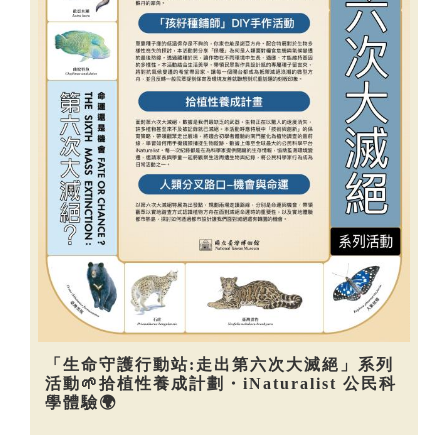
「生命守護行動站:走出第六次大滅絕」系列
活動🌱拾植性養成計劃・iNaturalist 公民科
學體驗🌍