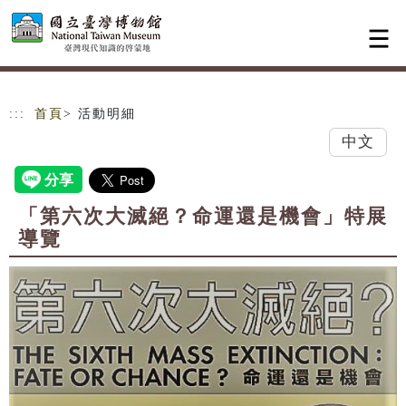
跳到主要內容
網站導覽
:::
首頁
> 活動明細
中文
「第六次大滅絕？命運還是機會」特展
導覽