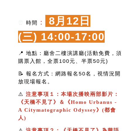
8月12日
：
⏰
時間
(三)
14:00-17:00
📍 地點：廳舍二樓演講廳(活動免費，須
購票入館，全票100元、半票50元)
📝 報名方式：網路報名50名，視情況開
放現場報名。
⚠️
注意事項１：本場次播映兩部影片：
《
天橋不見了
》＆
《
Homo Urbanus -
A Citymatographic Odyssey》(都會
人)
⚠️
注意事項２：
《
天橋不見了
》
為華語