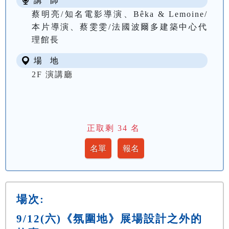
講 師
蔡明亮/知名電影導演、Bêka & Lemoine/
本片導演、蔡雯雯/法國波爾多建築中心代
理館長
場 地
2F 演講廳
正取剩
34
名
場次:
9/12(六)《氛圍地》展場設計之外的