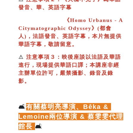
發音、華、英語字幕
《
Homo Urbanus - A
Citymatographic Odyssey》(都會
人)，法語發音、英語字幕，本片
無提供
華語字幕，敬請留意。
⚠️
注意事項３：映後座談以法語及華語
進行
，現場提供華語口譯；
本講座非經
主辦單位許可，嚴禁攝影、錄音及錄
影。
🛋️
有關蔡明亮導演、
Bêka & 
Lemoine兩位導演 & 蔡雯雯代理
館長
🛋️