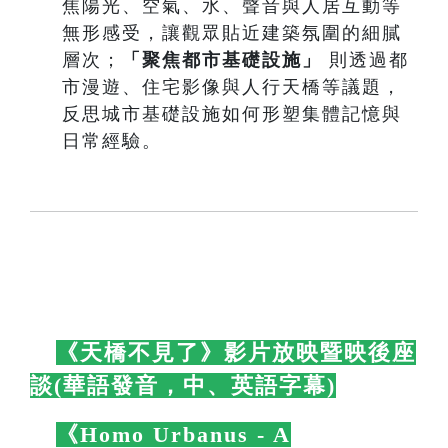
焦陽光、空氣、水、聲音與人居互動等
無形感受，讓觀眾貼近建築氛圍的細膩
層次；
「聚焦都市基礎設施」
則透過都
市漫遊、住宅影像與人行天橋等議題，
反思城市基礎設施如何形塑集體記憶與
日常經驗。
🛋️
《天橋不見了》影片放映暨映後座
談(華語發音，中、英語字幕)
🛋️
🛋️
《Homo Urbanus - A