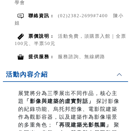
學會
聯絡資訊 :
(02)2382-2699#7400 陳小
姐
票價說明 :
活動免費，須購票入館｜全票
100元、半票50元
提供服務 :
服務諮詢、無線網路
活動內容介紹
展覽將分為三季展出不同作品，核心主
題
「影像與建築的虛實對話」
探討影像
的紀錄功能、烏托邦想像、電影院建築
作為觀影容器，以及建築作為影像場景
的多重角色；
「再現建築光影氛圍」
聚