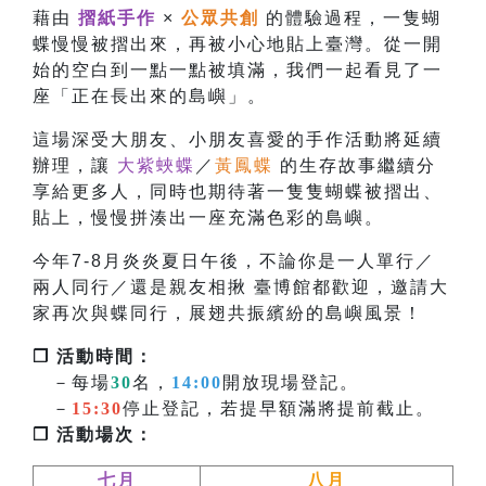
藉由
摺紙手作
×
公眾共創
的體驗過程，一隻蝴
蝶慢慢被摺出來，再被小心地貼上臺灣。從一開
始的空白到一點一點被填滿，我們一起看見了一
座「正在長出來的島嶼」。
這場深受大朋友、小朋友喜愛的手作活動將延續
辦理，讓
大紫蛺蝶
／
黃鳳蝶
的生存故事繼續分
享給更多人，同時也
期待著一隻隻蝴蝶被摺出、
貼上，慢慢拼湊出一座充滿色彩的島嶼。
今年7-8月炎炎夏日午後，不論你是一人單行／
兩人同行／還是親友相揪 臺博館都歡迎，邀請大
家再次與蝶同行，展翅共振繽紛的島嶼風景！
❐ 活動時間：
－每場
30
名，
14:00
開放現場登記。
－
15:30
停止登記，若提早額滿將提前截止。
❐ 活動場次：
七月
八月