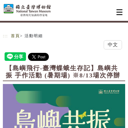
跳到主要內容
網站導覽
:::
首頁
> 活動明細
中文
【島嶼飛行-臺灣蝶蛾生存記】島嶼共
振 手作活動 (暑期場) ※8/13場次停辦