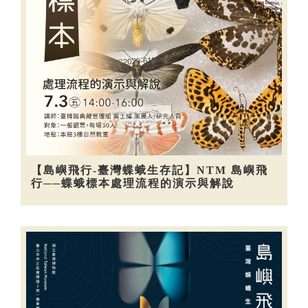
【島嶼飛行-臺灣蝶蛾生存記】NTM 島嶼飛
行──蝶蛾標本處理流程的演示與解說