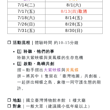
7/14(
二
)
8/1(
六
)
7/17(
五
)
8/13(
四
)
取消
7/18(
六
)
8/14(
五
)
7/26(
日
)
8/28(
五
)
7/31(
五
)
8/30(
日
)
❐ 活動流程｜
體驗時間 約10-15分鐘
1️⃣
聆聽・牠們的事
聆聽大紫蛺蝶與黃鳳蝶的生存危機
2️⃣
啟
動
・
島嶼共創
摺～動手摺出
大紫蛺蝶
與
黃鳳蝶
拼～將其中 1 隻留在「臺灣地圖」共創板，
一起拼出蝴蝶之島，象徵一同守護生態的期
許。
❐ 地點
｜國立臺灣博物館本館 1 樓大廳
❐ 對象
｜一般大眾（建議國小低年級以上）