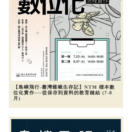
【島嶼飛行-臺灣蝶蛾生存記】NTM 標本數
位化實作──從保存到資料的教育鏈結 (7-8
月)