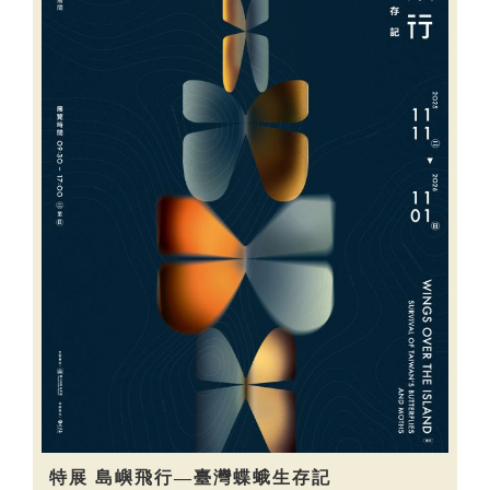
特展 島嶼飛行—臺灣蝶蛾生存記