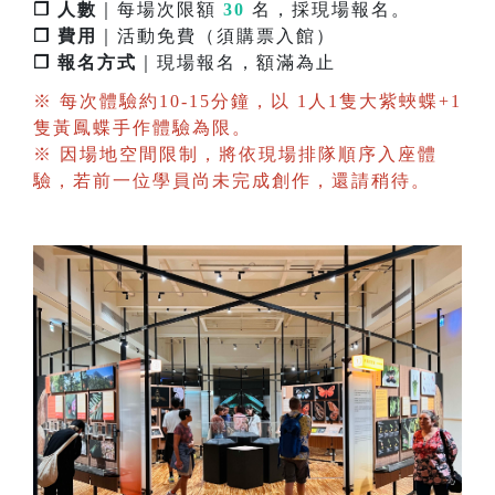
❐ 人數
｜每場次限額
30
名，採現場報名。
❐ 費用
｜活動免費（須購票入館）
❐ 報名方式
｜現場報名，額滿為止
※ 每次體驗約10-15分鐘，以 1人1隻大紫蛺蝶+1
隻黃鳳蝶手作體驗為限。
※ 因場地空間限制，將依現場排隊順序入座體
驗，若前一位學員尚未完成創作，還請稍待。