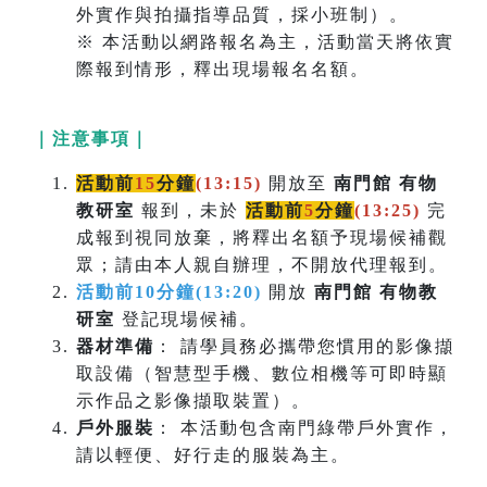
外實作與拍攝指導品質，採小班制）。
※ 本活動以網路報名為主，活動當天將依實
際報到情形，釋出現場報名名額。
｜注意事項｜
活動前
15
分鐘
(13:15)
開放至
南門館 有物
教研室
報到，未於
活動前
5
分鐘
(
13:25)
完
成報到視同放棄，將釋出名額予現場候補觀
眾；請由本人親自辦理，不開放代理報到。
活動前10分鐘(13:20)
開放
南門館 有物教
研室
登記現場候補。
器材準備
： 請學員務必攜帶您慣用的影像擷
取設備（智慧型手機、數位相機等可即時顯
示作品之影像擷取裝置）。
戶外服裝
： 本活動包含南門綠帶戶外實作，
請以輕便、好行走的服裝為主。