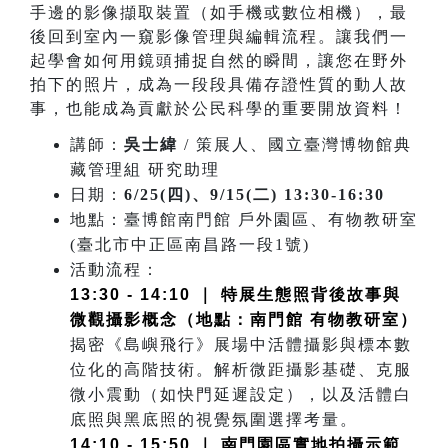
手邊的影像擷取裝置（如手機或數位相機），最
後回到室內一窺影像管理與編輯流程。讓我們一
起學會如何用鏡頭捕捉自然的瞬間，讓您在野外
拍下的照片，成為一段段具備存證性質的動人故
事，也能成為貢獻於公民科學的重要開放資料！
講師：
吳士緯
/ 策展人、國立臺灣博物館典
藏管理組 研究助理
日期：
6/25(四)、9/15(二) 13:30-16:30
地點：臺博館南門館 戶外園區、有物教研室
(臺北市中正區南昌路一段1號)
活動流程：
13:30 - 14:10 ｜ 特展生態照背後故事與
微觀攝影概念（地點：南門館 有物教研室）
揭密《島嶼飛行》展場中活體攝影與標本數
位化的高階技術。解析微距攝影基礎、克服
微小震動（如快門延遲設定），以及活體白
底照與黑底照的視覺氛圍選擇考量。
14:10 - 15:50 ｜ 南門園區實地拍攝示範