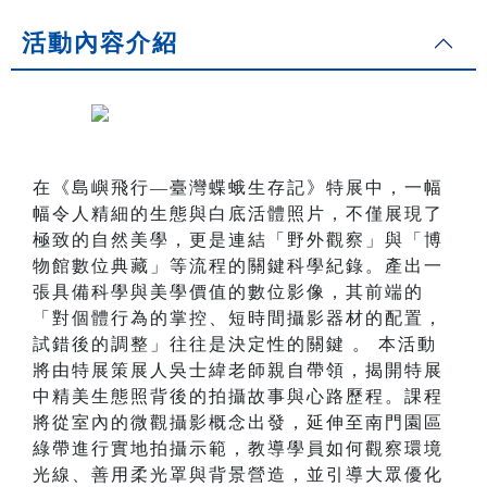
活動內容介紹
在《島嶼飛行—臺灣蝶蛾生存記》特展中，一幅
幅令人精細的生態與白底活體照片，不僅展現了
極致的自然美學，更是連結「野外觀察」與「博
物館數位典藏」等流程的關鍵科學紀錄。產出一
張具備科學與美學價值的數位影像，其前端的
「對個體行為的掌控、短時間攝影器材的配置，
試錯後的調整」往往是決定性的關鍵 。 本活動
將由特展策展人吳士緯老師親自帶領，揭開特展
中精美生態照背後的拍攝故事與心路歷程。課程
將從室內的微觀攝影概念出發，延伸至南門園區
綠帶進行實地拍攝示範，教導學員如何觀察環境
光線、善用柔光罩與背景營造，並引導大眾優化