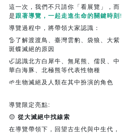
這一次，我們不只請你「看展覽」，而
是
跟著導覽，一起走進生命的關鍵時刻
!
導覽過程中，將帶領大家認識：
🦤
了解渡渡鳥、臺灣雲豹、袋狼、大紫
斑蝶滅絕的原因
🦏
認識北方白犀牛、無尾熊、儒艮、中
華白海豚、北極熊等代表性物種
🌱
生物滅絕及人類在其中扮演的角色
導覽限定亮點
:
🟡
從大滅絕中找線索
在導覽帶領下，回望古生代與中生代，