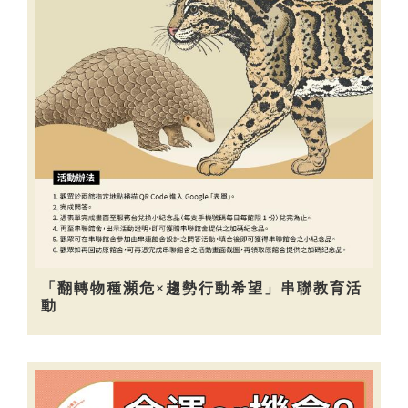
「翻轉物種瀕危×趨勢行動希望」串聯教育活
動