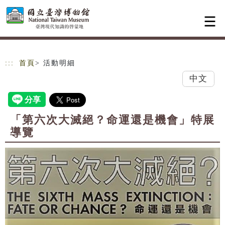
跳到主要內容
網站導覽
:::
首頁
> 活動明細
中文
「第六次大滅絕？命運還是機會」特展
導覽