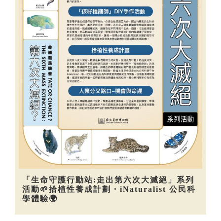
「生命守護行動站:走出第六次大滅絕」系列
活動🌱拾植性養成計劃・iNaturalist 公民科
學體驗🌍