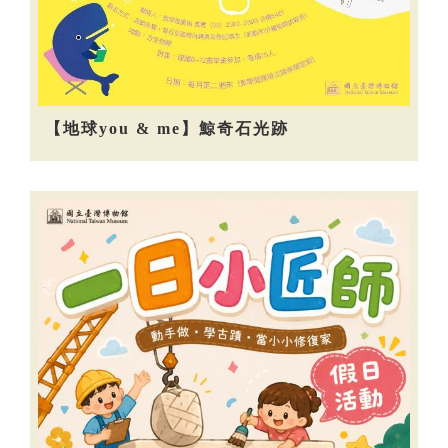
【地球you & me】鯨奇石光跡