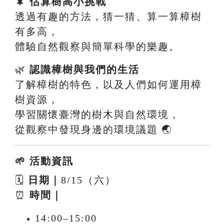
🌲
估算樹高小挑戰
透過有趣的方法，猜一猜、算一算樟樹
有多高，
體驗自然觀察與簡單科學的樂趣。
🌿
認識樟樹與我們的生活
了解樟樹的特色，以及人們如何運用樟
樹資源，
學習關懷臺灣的樹木與自然環境，
從觀察中發現身邊的環境議題 🌏
🌱 活動資訊
🗓
日期｜
8/15（六）
⏰
時間｜
14:00–15:00