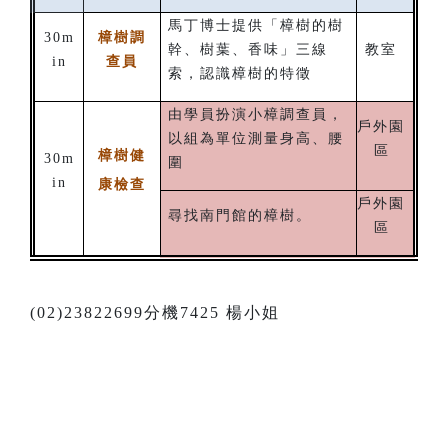
馬丁博士提供「樟樹的樹
30m
樟樹調
幹、樹葉、香味」三線
教室
in
查員
索，認識樟樹的特徵
由學員扮演小樟調查員，
戶外園
以組為單位測量身高、腰
區
樟樹健
30m
圍
in
康檢查
戶外園
尋找南門館的樟樹。
區
(02)23822699分機7425 楊小姐