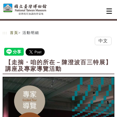
跳到主要內容
網站導覽
:::
首頁
> 活動明細
中文
【走揣・咱的所在－陳澄波百三特展】
講座及專家導覽活動