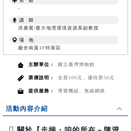
名 額
-
講 師
洪廣冀/臺大地理環境資源系副教授
場 地
廳舍南翼1F特展區
主辦單位 :
國立臺灣博物館
票價說明 :
全票100元，優待票50元
提供服務 :
導覽機組、無線網路
活動內容介紹

關於【走揣・咱的所在－陳澄