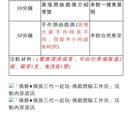
展場懸絲戲偶介紹
本館一樓東展
30
分鐘
導覽
間
手作懸絲戲偶(
因應
大家手作時長不
30
分鐘
本館自然教室
同，預留半小時緩
衝時間
)
活動材料
:
(響應環境保育，可自行準備
瓶蓋
2
個、吸管
1
支、免洗筷
1
雙
)