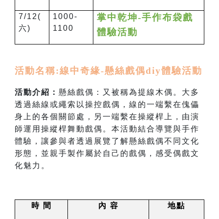
7/12(
1000-
掌中乾坤
-
手作布袋戲
六)
1100
體驗活動
活動名稱
:
線中奇緣
-
懸絲戲偶
diy
體驗活動
活動介紹：
懸絲戲偶：又被稱為提線木偶。大多
透過絲線或繩索以操控戲偶，線的一端繫在傀儡
身上的各個關節處，另一端繫在操縱桿上，由演
師運用操縱桿舞動戲偶。本活動結合導覽與手作
體驗，讓參與者透過展覽了解懸絲戲偶不同文化
形態，並親手製作屬於自己的戲偶，感受偶戲文
化魅力。
時
間
內
容
地點