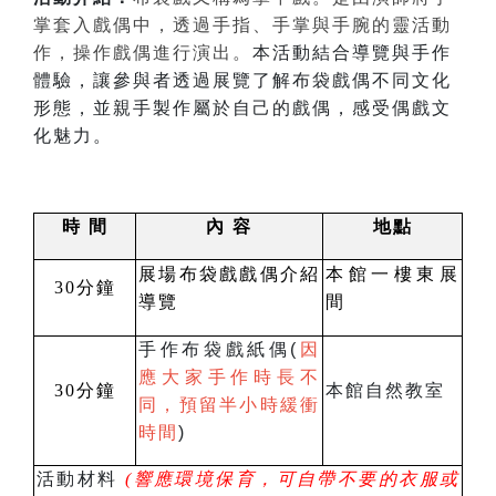
掌套入戲偶中，透過手指、手掌與手腕的靈活動
作，操作戲偶進行演出。
本活動結合導覽與手作
體驗，讓參與者透過展覽了解布袋戲偶不同文化
形態，並親手製作屬於自己的戲偶，感受偶戲文
化魅力。
時
間
內
容
地點
展場布袋戲戲偶介紹
本館一樓東展
30
分鐘
導覽
間
手作布袋戲紙偶(
因
應大家手作時長不
30
分鐘
本館自然教室
同，預留半小時緩衝
時間
)
活動材料
(
響應環境保育，可自帶
不要的衣服或