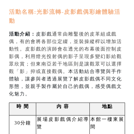
活動名稱
:
光影流轉
-
皮影戲偶彩繪體驗活
動
活動介紹：
皮影戲
通常由雕鑿後的皮革組成戲
偶，有的會將各部位定綴，並裝操縱桿以增加活
動性。皮影戲的演師會在透光的布幕後面控制皮
影偶，利用燈光投射偶的影子呈現多變幻影給觀
眾欣賞；但東南亞若干地區則是讓觀眾可以選擇
觀「影」抑或直接觀偶。
本活動結合導覽與手作
體驗，讓參與者透過展覽了解皮影戲偶不同文化
形態，並親手製作屬於自己的戲偶，感受偶戲文
化魅力。
時
間
內
容
地點
展場皮影戲偶介紹導
本館一樓東展
30
分鐘
覽
間