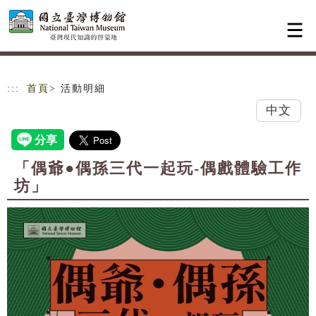
跳到主要內容
網站導覽
:::
首頁
> 活動明細
中文
「偶爺●偶孫三代一起玩-偶戲體驗工作
坊」