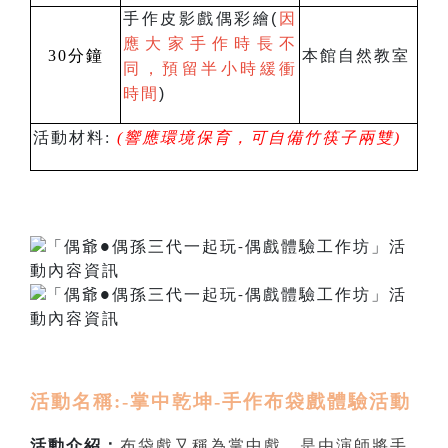
手作皮影戲偶彩繪(
因
應大家手作時長不
30
分鐘
本館自然教室
同，預留半小時緩衝
時間
)
活動材料
:
(響應環境保育，可自備
竹筷子兩雙
)
活動名稱
:-
掌中乾坤
-
手作布袋戲體驗活動
活動介紹：
布袋戲又稱為掌中戲。是由演師將手