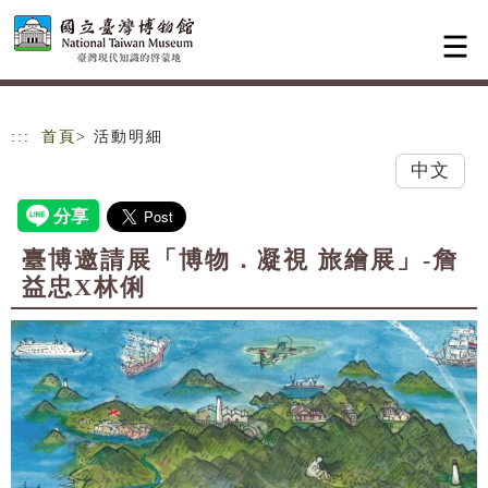
跳到主要內容
網站導覽
:::
首頁
> 活動明細
中文
臺博邀請展「博物．凝視 旅繪展」-詹
益忠X林俐