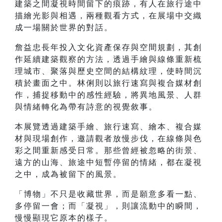
建築之間凝視時間留下的痕跡，有人在旅行途中
描繪光影與相遇，兩種觀看方式，在展場中交織
成一場關於世界的對話。
詹益忠長年投入文化資產保存與空間規劃，其創
作延續建築觀察的方法，透過手繪與線條重新梳
理城市、聚落與歷史空間的結構紋理，使時間沉
積於畫面之中。林俐則以旅行速寫與複合媒材創
作，捕捉移動中的感性經驗，將異地風景、人群
與情緒轉化為帶有詩意的視覺敘事。
本展覽透過建築手繪、旅行速寫、繪本、複合媒
材與現場創作，邀請觀者放慢步伐，在線條與色
彩之間重新感受日常。那些曾經被忽略的街景、
遠方的山海、旅途中短暫停留的情緒，都在凝視
之中，成為被留下的風景。
「博物」不只是收藏世界，而是願意多看一點、
多停留一會；而「凝視」，則讓流動中的瞬間，
慢慢顯現它原本的樣子。