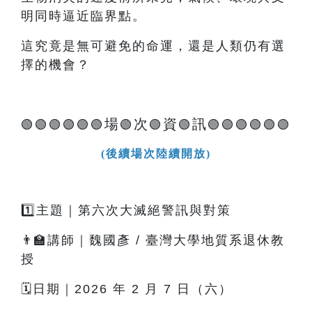
明同時逼近臨界點。
這究竟是無可避免的命運，還是人類仍有選
擇的機會？
場
次
資
訊
🟢🟢🟢🟢🟢🟢
🟢
🟢
🟢
🟢🟢🟢🟢🟢🟢
(後續場次陸續開放)
1️⃣主題｜第六次大滅絕警訊與對策
👨‍🏫講師｜魏國彥 / 臺灣大學地質系退休教
授
🗓️日期｜2026 年 2 月 7 日（六）