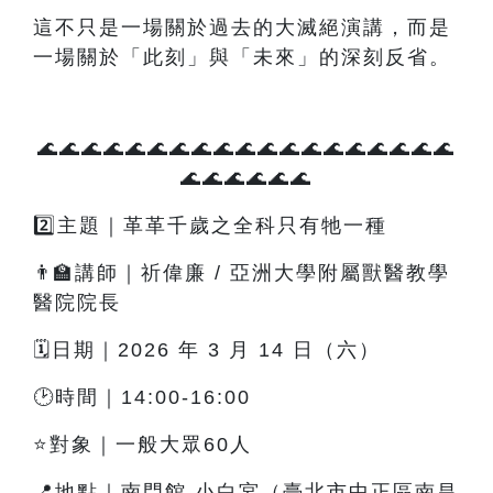
這不只是一場關於過去的大滅絕演講，而是
一場關於「此刻」與「未來」的深刻反省。
🌊🌊🌊🌊🌊🌊🌊🌊🌊🌊🌊🌊🌊🌊🌊🌊🌊🌊🌊
🌊🌊🌊🌊🌊🌊
2️⃣主題｜革革千歲之全科只有牠一種
👨‍🏫講師｜祈偉廉 / 亞洲大學附屬獸醫教學
醫院院長
🗓️日期｜2026 年 3 月 14 日（六）
🕑時間｜14:00-16:00
⭐對象｜一般大眾60人
📍地點｜南門館 小白宮（臺北市中正區南昌