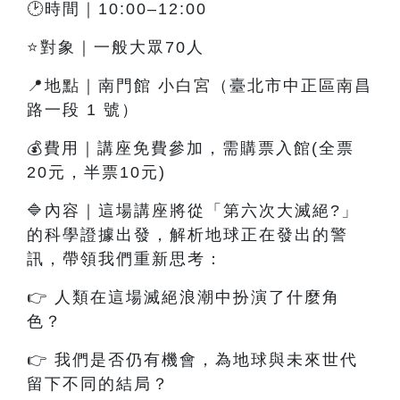
🕑時間｜10:00–12:00
⭐對象｜一般大眾70人
📍地點｜南門館 小白宮（臺北市中正區南昌
路一段 1 號）
💰費用｜講座免費參加，需購票入館(全票
20元，半票10元)
🔷內容
｜這
場講座將從「第六次大滅絕?」
的科學證據出發，解析地球正在發出的警
訊，帶領我們重新思考：
👉
人類在這場滅絕浪潮中扮演了什麼角
色？
👉
我們是否仍有機會，為地球與未來世代
留下不同的結局？