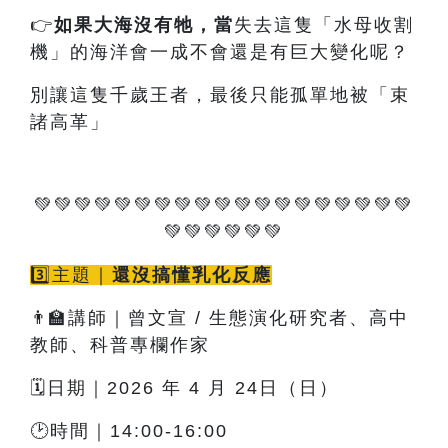
👉
如果大海沒有牠
，當
失去這隻「水母收割
機」的海洋會一成不會還是有巨大變化呢？
別讓這隻千歲王者，最後只能孤單地被「束
諸高革」
💚💚💚💚💚💚💚💚💚💚💚💚💚💚💚💚💚💚💚
💚💚💚💚💚💚
3️⃣主題｜
還沒搞懂乳化反應
👨‍🏫講師｜曾文宣 / 生態演化研究者、高中
教師、科普專欄作家
🗓️日期｜2026 年 4 月 24日（日）
🕑時間｜14:00-16:00