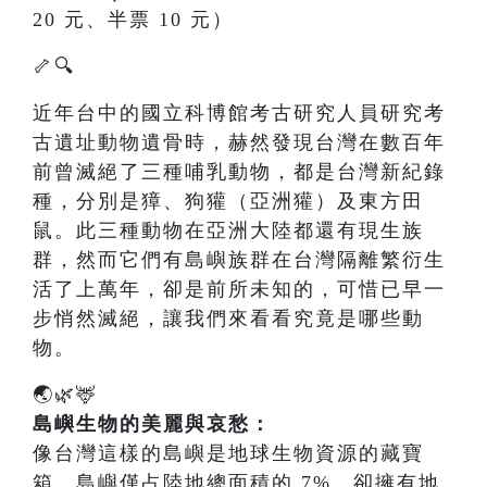
20 元、半票 10 元）
🦴🔍
近年台中的國立科博館考古研究人員研究考
古遺址動物遺骨時，赫然發現台灣在數百年
前曾滅絕了三種哺乳動物，都是台灣新紀錄
種，分別是獐、狗獾（亞洲獾）及東方田
鼠。此三種動物在亞洲大陸都還有現生族
群，然而它們有島嶼族群在台灣隔離繁衍生
活了上萬年，卻是前所未知的，可惜已早一
步悄然滅絕，讓我們來看看究竟是哪些動
物。
🌏🌿🦌
島嶼生物的美麗與哀愁：
像台灣這樣的島嶼是地球生物資源的藏寶
箱，島嶼僅占陸地總面積的 7%，卻擁有地