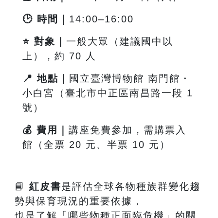
🕑
時間｜
14:00
–16:00
⭐
對象｜
一般大眾（建議國中以
上），約 70 人
📍
地點｜
國立臺灣博物館 南門館・
小白宮（臺北市中正區南昌路一段
1
號）
💰
費用｜
講座免費參加，需購票入
館（全票 20 元、半票 10 元）
📘
紅皮書
是評估全球各物種族群變化趨
勢與保育現況的重要依據，
也是了解「哪些物種正面臨危機」的關