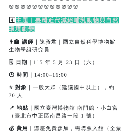
🌸🌸🌸🌸🌸🌸🌸🌸🌸🌸🌸🌸
4️⃣
主題｜臺灣近代滅絕哺乳動物與自然
環境劇變
👨‍🏫 講師｜
陳彥君｜國立自然科學博物館
生物學組研究員
🗓️ 日期｜
115 年 5 月 23 日（六）
🕑 時間｜
14:00–16:00
⭐ 對象｜
一般大眾（建議國中以上），約
70 人
📍 地點｜
國立臺灣博物館 南門館・小白宮
（臺北市中正區南昌路一段 1 號）
💰 費用｜
講座免費參加，需購票入館（全票