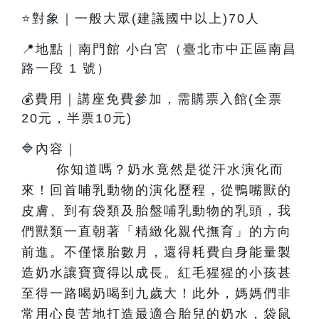
⭐對象｜一般大眾(建議國中以上)70人
📍地點｜南門館 小白宮（臺北市中正區南昌
路一段 1 號）
💰費用｜講座免費參加，需購票入館(全票
20元，半票10元)
🔷內容
｜
你知道嗎？奶水竟然是從汗水演化而
來！回首哺乳動物的演化歷程，從鴨嘴獸的
皮膚、到有袋類及胎盤哺乳動物的乳頭，我
們獸類一直朝著「精緻化親代撫育」的方向
前進。不僅懷胎數月，還得耗費自身能量製
造奶水讓寶寶得以成長。紅毛猩猩的小孩甚
至得一路喝奶喝到九歲大！此外，媽媽們非
常用心良苦地打造最適合胎兒的奶水，袋鼠