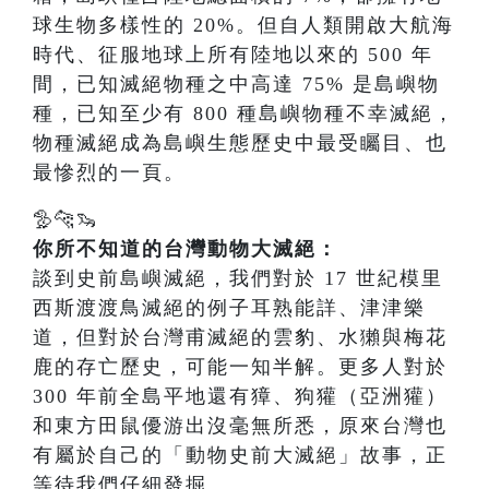
球生物多樣性的 20%。但自人類開啟大航海
時代、征服地球上所有陸地以來的 500 年
間，已知滅絕物種之中高達 75% 是島嶼物
種，已知至少有 800 種島嶼物種不幸滅絕，
物種滅絕成為島嶼生態歷史中最受矚目、也
最慘烈的一頁。
🦤🐆🦦
你所不知道的台灣動物大滅絕：
談到史前島嶼滅絕，我們對於 17 世紀模里
西斯渡渡鳥滅絕的例子耳熟能詳、津津樂
道，但對於台灣甫滅絕的雲豹、水獺與梅花
鹿的存亡歷史，可能一知半解。更多人對於
300 年前全島平地還有獐、狗獾（亞洲獾）
和東方田鼠優游出沒毫無所悉，原來台灣也
有屬於自己的「動物史前大滅絕」故事，正
等待我們仔細發掘。