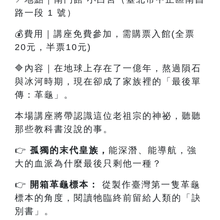
路一段 1 號）
💰費用｜講座免費參加，需購票入館(全票
20元，半票10元)
🔷內容
｜
在地球上存在了一億年，熬過隕石
與冰河時期，現在卻成了家族裡的「最後單
傳：革龜」。
本場講座將帶認識這位老祖宗的神祕，聽聽
那些教科書沒說的事。
👉
孤獨的末代皇族
，
能深潛、能導航，強
大的血派為什麼最後只剩他一種？
👉
開箱革龜標本：
從製作臺灣第一隻革龜
標本的角度，閱讀牠臨終前留給人類的「訣
別書」。