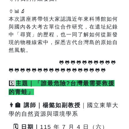
🏺📊🔬
本次講座將帶領大家認識近年來科博館如何
與國內各大考古單位合作研究，在遺址紀錄
中「尋寶」的歷程，也一同了解如何從新發
現的物種線索中，探悉古代台灣島的原始自
然風貌。
🐸🐸🐸🐸🐸🐸🐸🐸🐸🐸
🐸🐸🐸🐸🐸🐸🐸🐸🐸🐸🐸🐸🐸🐸🐸🐸🐸
5️⃣
主題｜「誰最危險?台灣最需要救援
的青蛙」
👨
🏫
講師｜楊懿如副教授
｜國立東華大
學的自然資源與環境學系
🗓
️
日期｜
115
年 7 月 4 日（六）