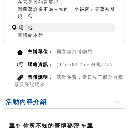
在它美麗的建築裡，

還藏著許多不為人知的「小祕密」等著被發
現！🔍
場 地
臺博館本館
主辦單位 :
國立臺灣博物館
聯絡資訊 :
(02)2382-2566分機7425
票價說明 :
活動免費，當日先至服務台購
票及登記場次
活動內容介紹
🏛️✨ 你所不知的臺博秘密 ✨🏛️