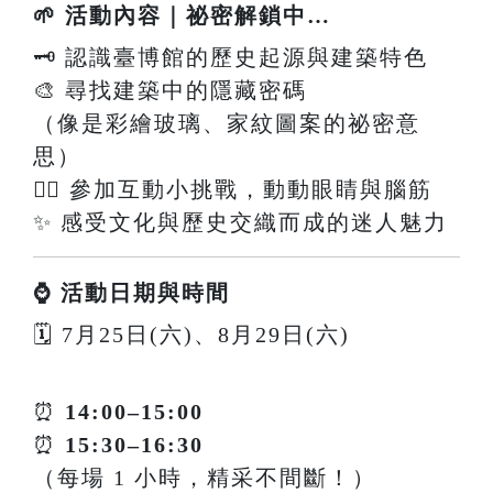
🌱 活動內容｜祕密解鎖中…
🗝️ 認識臺博館的歷史起源與建築特色
🎨 尋找建築中的隱藏密碼
（像是彩繪玻璃、家紋圖案的祕密意
思）
🕵️‍♀️ 參加互動小挑戰，動動眼睛與腦筋
✨ 感受文化與歷史交織而成的迷人魅力
⌚ 活動日期與時間
🗓 7月25日(六)、8月29日(六)
⏰
14:00–15:00
⏰
15:30–16:30
（每場 1 小時，精采不間斷！）