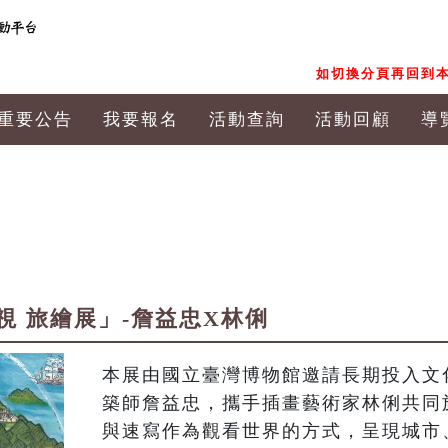
如切換分頁再回到本
重要公告
我要報名
活動查詢
活動回顧
導
視 旅繪展」-詹益忠X林俐
本展由國立臺灣博物館邀請長期投入文
築師詹益忠，攜手插畫藝術家林俐共同
與速寫作為觀看世界的方式，呈現城市