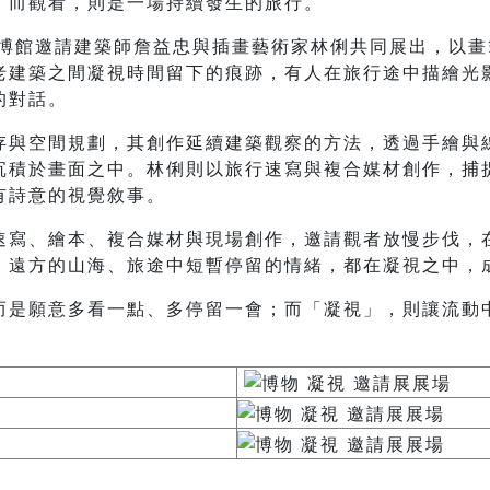
，而觀看，則是一場持續發生的旅行。
臺博館邀請建築師詹益忠與插畫藝術家林俐共同展出，以
老建築之間凝視時間留下的痕跡，有人在旅行途中描繪光
的對話。
存與空間規劃，其創作延續建築觀察的方法，透過手繪與
沉積於畫面之中。林俐則以旅行速寫與複合媒材創作，捕
有詩意的視覺敘事。
速寫、繪本、複合媒材與現場創作，邀請觀者放慢步伐，
、遠方的山海、旅途中短暫停留的情緒，都在凝視之中，
而是願意多看一點、多停留一會；而「凝視」，則讓流動