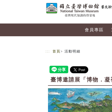
跳到主要內容
網站導覽
會員專區
:::
首頁
> 活動明細
臺博邀請展「博物．凝