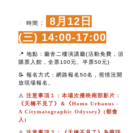
8月12日
：
⏰
時間
(三)
14:00-17:00
📍 地點：廳舍二樓演講廳(活動免費，須
購票入館，全票100元、半票50元)
📝 報名方式：網路報名50名，視情況開
放現場報名。
⚠️
注意事項１：本場次播映兩部影片：
《
天橋不見了
》＆
《
Homo Urbanus -
A Citymatographic Odyssey》(都會
人)
⚠️
注意事項２：
《
天橋不見了
》
為華語