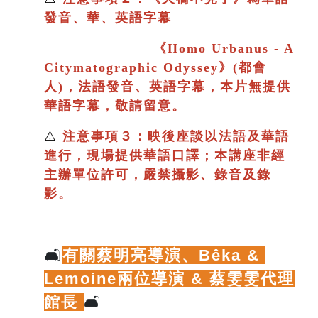
發音、華、英語字幕
《
Homo Urbanus - A
Citymatographic Odyssey》(都會
人)，法語發音、英語字幕，本片
無提供
華語字幕，敬請留意。
⚠️
注意事項３：映後座談以法語及華語
進行
，現場提供華語口譯；
本講座非經
主辦單位許可，嚴禁攝影、錄音及錄
影。
🛋️
有關蔡明亮導演、
Bêka & 
Lemoine兩位導演 & 蔡雯雯代理
館長
🛋️