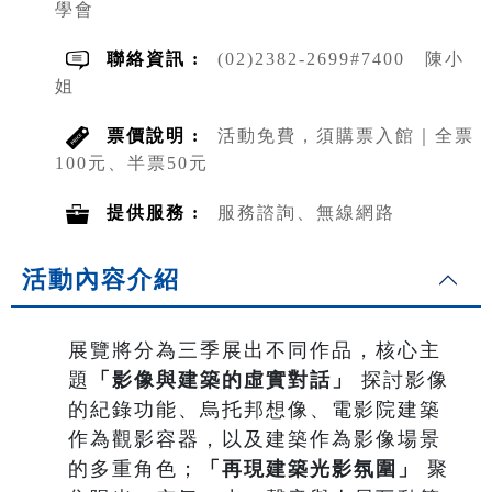
學會
聯絡資訊 :
(02)2382-2699#7400 陳小
姐
票價說明 :
活動免費，須購票入館｜全票
100元、半票50元
提供服務 :
服務諮詢、無線網路
活動內容介紹
展覽將分為三季展出不同作品，核心主
題
「影像與建築的虛實對話」
探討影像
的紀錄功能、烏托邦想像、電影院建築
作為觀影容器，以及建築作為影像場景
的多重角色；
「再現建築光影氛圍」
聚