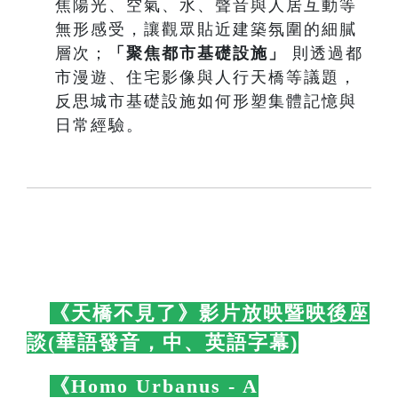
焦陽光、空氣、水、聲音與人居互動等
無形感受，讓觀眾貼近建築氛圍的細膩
層次；
「聚焦都市基礎設施」
則透過都
市漫遊、住宅影像與人行天橋等議題，
反思城市基礎設施如何形塑集體記憶與
日常經驗。
🛋️
《天橋不見了》影片放映暨映後座
談(華語發音，中、英語字幕)
🛋️
🛋️
《Homo Urbanus - A