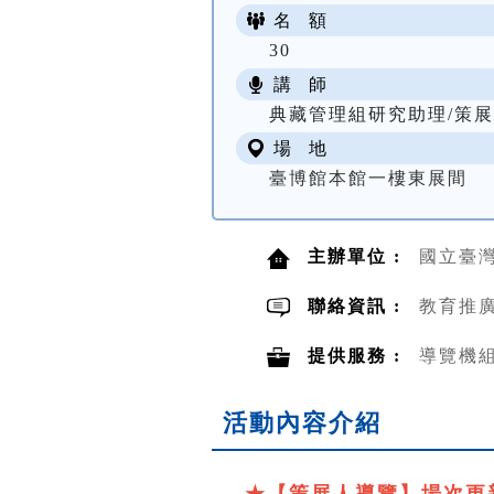
名 額
30
講 師
典藏管理組研究助理/策展
場 地
臺博館本館一樓東展間
主辦單位 :
國立臺
聯絡資訊 :
教育推廣組
提供服務 :
導覽機
活動內容介紹