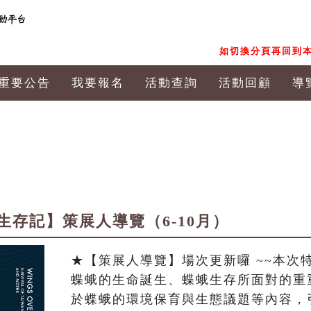
如切換分頁再回到本
重要公告
我要報名
活動查詢
活動回顧
導
存記】策展人導覽（6-10月）
★【策展人導覽】場次更新囉 ~~本次
蝶蛾的生命誕生、蝶蛾生存所面對的重
於蝶蛾的環境保育與生態議題等內容，