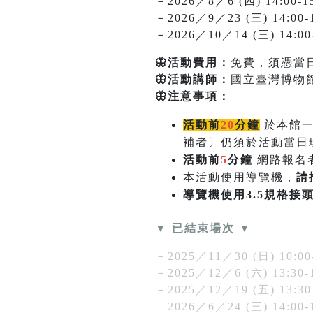
－2026／8／6 (四) 14:00-1
－2026／9／23 (三) 14:00-1
－2026／10／14 (三) 14:00-
🦋活動費用：
免費，須憑當
🦋活動講師：
國立臺灣博物館
🦋注意事項：
活動前
20
分鐘
於本館
補者〕仍須於活動當日
活動前
5
分鐘
網路報名
本活動使用導覽機，
請
導覽機使用3.5規格接
▼ 已結束場次 ▼
－2025／11／30 (日) 10:00
－2025／12／6 (六) 13:30-
－2025／12／19 (五) 13:30
－2026／6／24 (三) 14:00-