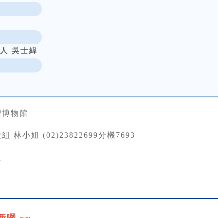
人 吳士緯
灣博物館
 林小姐 (02)23822699分機7693
組