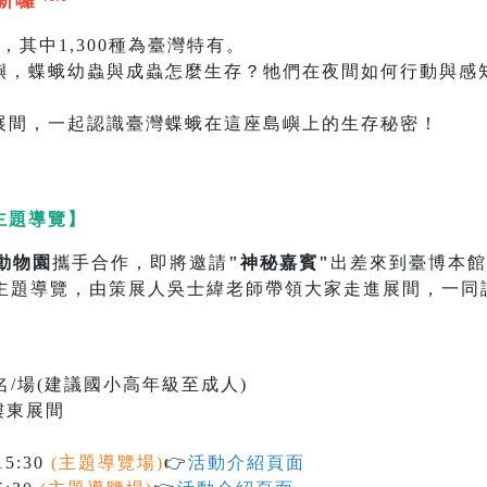
囉 ~~
，其中1,300種為臺灣特有。
嶼，蝶蛾幼蟲與成蟲怎麼生存？牠們在夜間如何行動與感
展間，一起認識臺灣蝶蛾在這座島嶼上的生存秘密！
主題導覽】
動物園
攜手合作，即將邀請
"神秘嘉賓"
出差來到臺博本館
主題導覽，由策展人吳士緯老師帶領大家走進展間，一同
名/場(建議國小高年級至成人)
樓東展間
5:30
(主題導覽場)
👉
活動介紹頁面