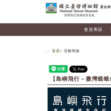
跳到主要內容
網站導覽
會員專區
:::
首頁
> 活動明細
【島嶼飛行－臺灣蝶蛾生