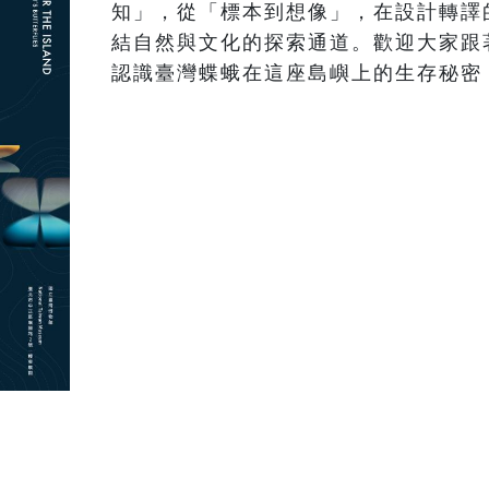
知」，從「標本到想像」，在設計轉譯
結自然與文化的探索通道。歡迎大家跟
認識臺灣蝶蛾在這座島嶼上的生存秘密