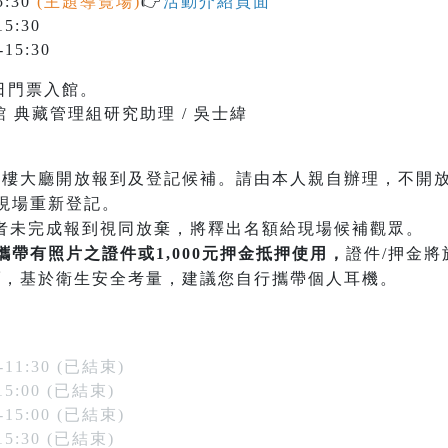
5:30
(主題導覽場)
👉
活動介紹頁面
5:30
15:30
日門票入館。
 典藏管理組研究助理 / 吳士緯
一樓大廳開放報到及登記候補。請由本人親自辦理，不開放
現場重新登記。
者未完成報到視同放棄，將釋出名額給現場候補觀眾。
攜帶有照片之證件或1,000元押金抵押使用，
證件/押金
頭
，基於衛生安全考量，建議您自行攜帶個人耳機。
-11:30 (已結束)
15:00 (已結束)
-15:00 (已結束)
15:30 (已結束)