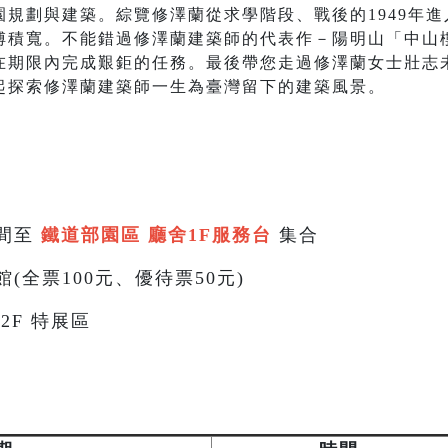
規劃與建築。綜覽修澤蘭從求學階段、戰後的1949年
傅積寬。不能錯過修澤蘭建築師的代表作－陽明山「中山
在期限內完成艱鉅的任務。最後帶您走過修澤蘭女士壯志
起探索修澤蘭建築師一生為臺灣留下的建築風景。
間至
鐵道部園區 廳舍1F服務台
集合
(全票100元、優待票50元)
2F 特展區