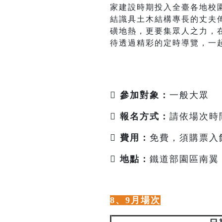
家建設時期投入全臺各地校園
結識具土木結構專長的丈夫
磺地熱，更要集眾人之力，
待透過精彩的定時導覽，一
 參加對象：
一般大眾

報名方式：
請依場次時

費用：
免費，須購票入館

地點：
鐵道部園區南翼 
8、9月場次