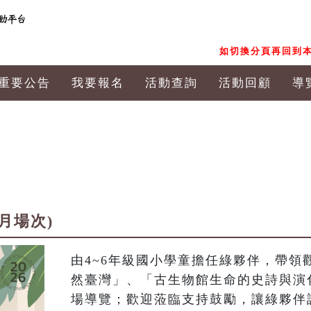
如切換分頁再回到本
重要公告
我要報名
活動查詢
活動回顧
導
8月場次)
由4~6年級國小學童擔任綠夥伴，帶領
然臺灣」、「古生物館生命的史詩與演
場導覽；歡迎蒞臨支持鼓勵，讓綠夥伴