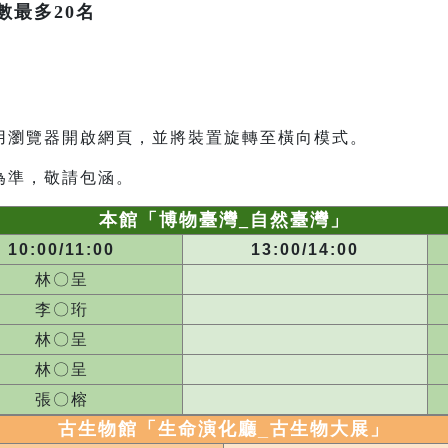
數最多20名
用瀏覽器開啟網頁，並將裝置旋轉至橫向模式。
為準，敬請包涵。
本館「博物臺灣_自然臺灣」
10:00/11:00
13:00/14:00
林〇呈
李〇珩
林〇呈
林〇呈
張〇榕
古生物館「生命演化廳_
古生物大展
」