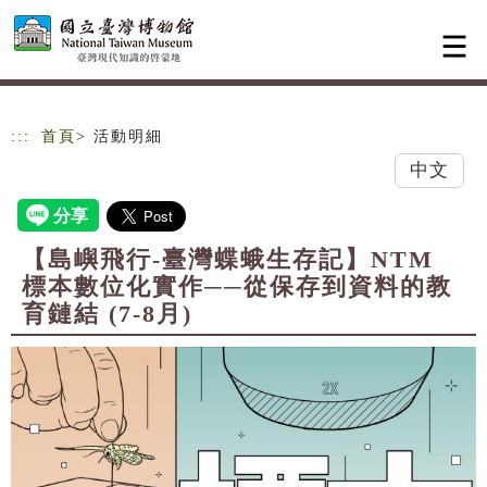
跳到主要內容
網站導覽
:::
首頁
> 活動明細
中文
【島嶼飛行-臺灣蝶蛾生存記】NTM
標本數位化實作──從保存到資料的教
育鏈結 (7-8月)