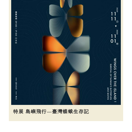
特展 島嶼飛行—臺灣蝶蛾生存記