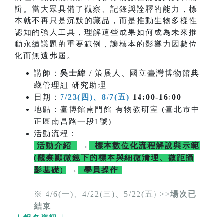
輯。當大眾具備了觀察、記錄與詮釋的能力，標
本就不再只是沉默的藏品，而是推動生物多樣性
認知的強大工具，理解這些成果如何成為未來推
動永續議題的重要範例，讓標本的影響力因數位
化而無遠弗屆。
講師：
吳士緯
/ 策展人、國立臺灣博物館典
藏管理組 研究助理
日期：
7/23(四)、8/7(五)
14:00-16:00
地點：臺博館南門館 有物教研室 (臺北市中
正區南昌路一段1號)
活動流程：
活動介紹
→
標本數位化流程解說與示範
(觀察顯微鏡下的標本與細微清理、微距攝
影基礎)
→
學員操作
※ 4/6(一)、4/22(三)、5/22(五) >>
場次已
結束