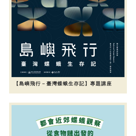
【島嶼飛行－臺灣蝶蛾生存記】專題講座