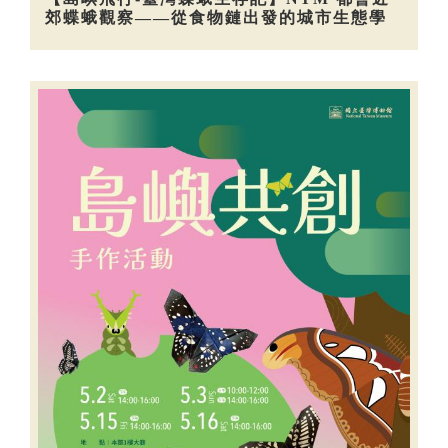
郊蝶蛾觀察——從食物鏈出發的城市生態學