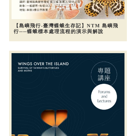
【島嶼飛行-臺灣蝶蛾生存記】NTM 島嶼飛
行──蝶蛾標本處理流程的演示與解說