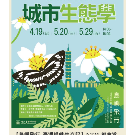
【島嶼飛行-臺灣蝶蛾生存記】NTM 都會近