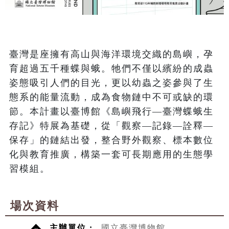
臺灣是座擁有高山與海洋環境交織的島嶼，孕
育超過五千種蝶與蛾。牠們不僅以繽紛的成蟲
姿態吸引人們的目光，更以幼蟲之姿參與了生
態系的能量流動，成為食物鏈中不可或缺的環
節。本計畫以臺博館《島嶼飛行—臺灣蝶蛾生
存記》特展為基礎，從「觀察—記錄—詮釋—
保存」的鏈結出發，整合野外觀察、標本數位
化與教育推廣，構築一套可長期應用的生態學
習模組。
場次資料
主辦單位 :
國立臺灣博物館