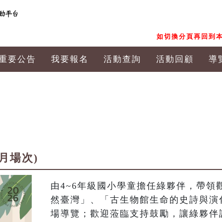
如切換分頁再回到本
重要公告
我要報名
活動查詢
活動回顧
導
8月場次)
由4~6年級國小學童擔任綠夥伴，帶領
然臺灣」、「古生物館生命的史詩與演
場導覽；歡迎蒞臨支持鼓勵，讓綠夥伴