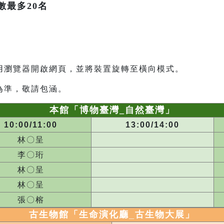
數最多20名
用瀏覽器開啟網頁，並將裝置旋轉至橫向模式。
為準，敬請包涵。
本館「博物臺灣_自然臺灣」
10:00/11:00
13:00/14:00
林〇呈
李〇珩
林〇呈
林〇呈
張〇榕
古生物館「生命演化廳_
古生物大展
」