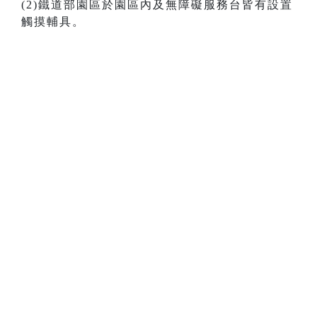
(2)鐵道部園區於園區內及無障礙服務台皆有設置
觸摸輔具。