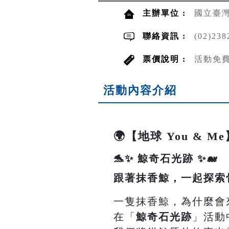
主辦單位 :
國立臺
聯絡資訊 :
(02)2
票價說明 :
活動免
活動內容介紹
🌍【地球 You & 
🐬✨ 鯨奇石光跡 ✨🐋
跟著抹香鯨，一起探索
一隻抹香鯨，為什麼會
在「
鯨奇石光跡
」活動