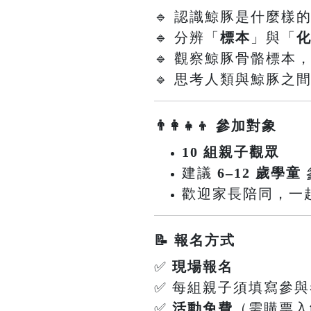
🔹 認識鯨豚是什麼樣
🔹 分辨「
標本
」與「
🔹 觀察鯨豚骨骼標本
🔹 思考人類與鯨豚之
👨‍👩‍👧‍👦 參加對象
10 組親子觀眾
建議
6–12 歲學童
歡迎家長陪同，一
📝 報名方式
✅
現場報名
✅ 每組親子須填寫參
✅
活動免費
（需購票入