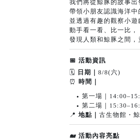
我們將從鯨豚的故事出
帶領小朋友認識海洋中
並透過有趣的觀察小遊
動手看一看、比一比，
發現人類和鯨豚之間，
📅 活動資訊
🗓
日期｜
8/8(六)
⏰
時間｜
第一場｜14:00–15:
第二場｜15:30–16:
📍
地點｜
古生物館・
🐋 活動內容亮點