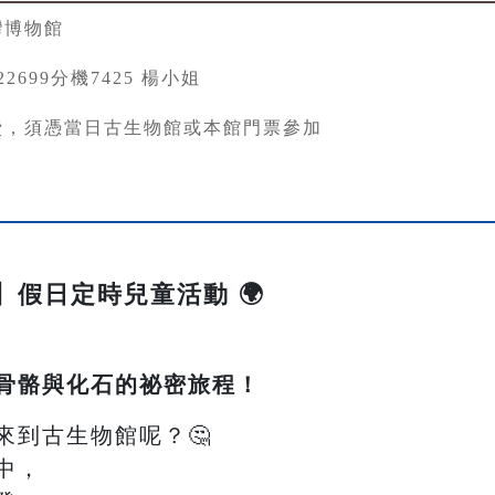
灣博物館
3822699分機7425 楊小姐
費，須憑當日古生物館或本館門票參加
Me】假日定時兒童活動 🌍
骨骼與化石的祕密旅程！
來到古生物館呢？🤔
中，