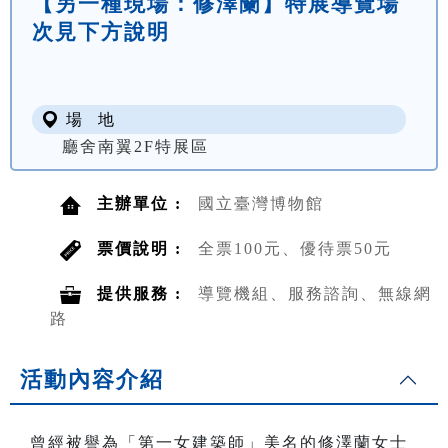
【另一種現場：修澤蘭】特展導覽場
次見下方說明
場 地
廳舍南翼2F特展區
主辦單位 :
國立臺灣博物館
票價說明 :
全票100元、優待票50元
提供服務 :
導覽機組、服務諮詢、無線網
路
活動內容介紹
曾經被譽為「第一女建築師」美名的修澤蘭女士