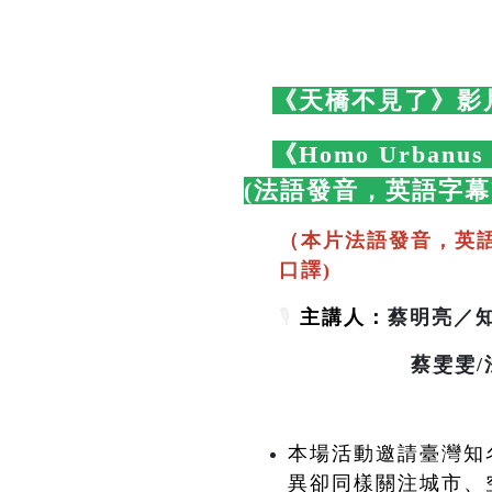
🛋️
《天橋不見了》影
🛋️
《Homo Urbanu
(法語發音，英語字幕
（本片法語發音，英
口譯)
🎙️
主講人：
蔡明亮／知名
蔡雯雯/法國波爾
本場活動邀請臺灣知名
異卻同樣關注城市、