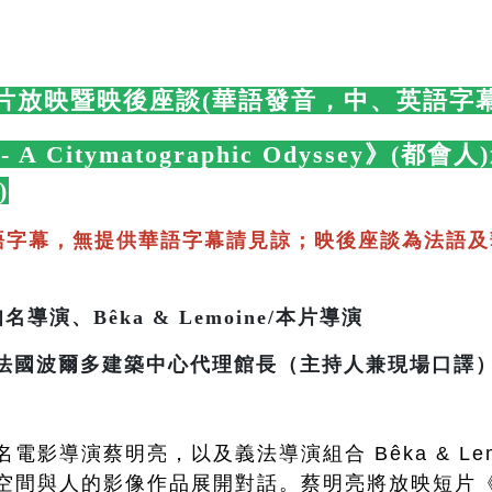
片放映暨映後座談(華語發音，中、英語字幕
s - A Citymatographic Odyssey》
)
🛋️
語字幕，無提供華語字幕請見諒；映後座談為法語及
導演、Bêka & Lemoine/本片導演
多建築中心代理館長（主持人兼現場口譯
電影導演蔡明亮，以及義法導演組合 Bêka & Le
空間與人的影像作品展開對話。蔡明亮將放映短片