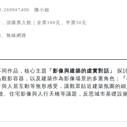
82-2699#7400 陳小姐
，須購票入館｜全票100元、半票50元
詢、無線網路
不同作品，核心主題
「影像與建築的虛實對話」
探
為觀影容器，以及建築作為影像場景的多重角色；
「
音與人居互動等無形感受，讓觀眾貼近建築氛圍的細
遊、住宅影像與人行天橋等議題，反思城市基礎設