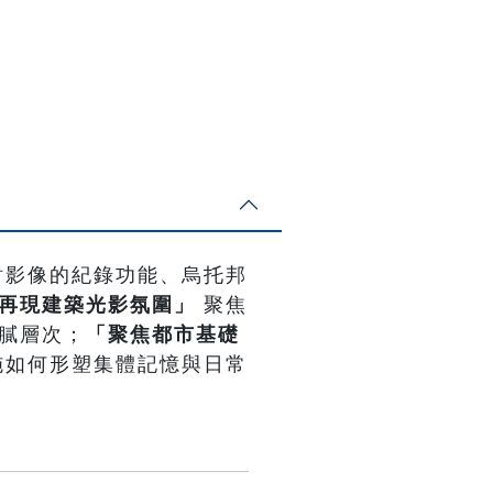
討影像的紀錄功能、烏托邦
再現建築光影氛圍」
聚焦
膩層次；
「聚焦都市基礎
施如何形塑集體記憶與日常