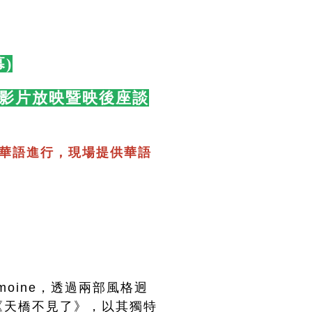
)
🛋️
(都會人)影片放映暨映後座談
華語進行，現場提供華語
）
moine，透過兩部風格迥
《天橋不見了》，以其獨特