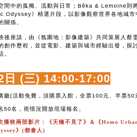
中的孤獨、流動與日常；Bêka & Lemoine則將放映
graphic Odyssey》精選片段，以影像觀察世界各
的關係。
映後座談，由《氛圍地：影像建築》共同策展人蔡
的創作歷程，並從電影、建築與城市經驗出發，探
活。
2日 (三)
14:00-17:00
講廳(活動免費，須購票入館，全票100元、半票50
報名50名，視情況開放現場報名。
次播映兩部影片：
《
天橋不見了
》＆
《
Homo Urban
Odyssey》(都會人)