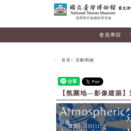
跳到主要內容
網站導覽
會員專區
:::
首頁
> 活動明細
【氛圍地—影像建築】第三