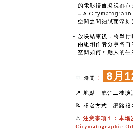
的電影語言凝視都市空間
– A Citymato
空間之間細膩而深刻
放映結束後，將舉行
兩組創作者分享各自
空間如何回應人的生
8月1
：
⏰
時間
📍 地點：廳舍二樓演
📝 報名方式：網路
⚠️
注意事項１：本場
Citymatographic 