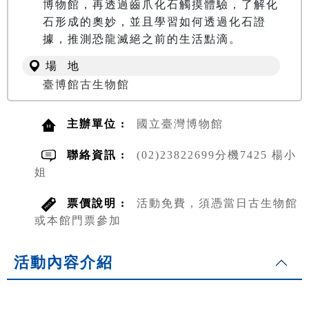
博物館，再透過齒爪化石觸摸體驗，了解化
石形成的奧妙，並且學習如何透過化石證
據，推測恐龍滅絕之前的生活點滴。
場 地
臺博館古生物館
主辦單位 :
國立臺灣博物館
聯絡資訊 :
(02)23822699分機7425 楊小
姐
票價說明 :
活動免費，須憑當日古生物館
或本館門票參加
活動內容介紹