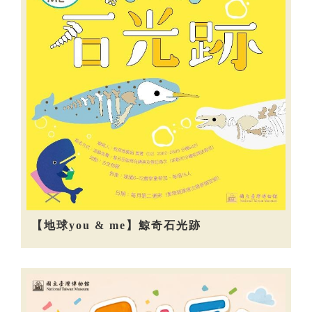
【地球you & me】鯨奇石光跡