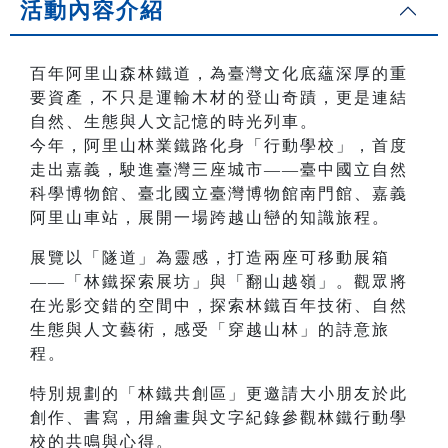
活動內容介紹
百年阿里山森林鐵道，為臺灣文化底蘊深厚的重
要資產，不只是運輸木材的登山奇蹟，更是連結
自然、生態與人文記憶的時光列車。
今年，阿里山林業鐵路化身「行動學校」，首度
走出嘉義，駛進臺灣三座城市——臺中國立自然
科學博物館、臺北國立臺灣博物館南門館、嘉義
阿里山車站，展開一場跨越山巒的知識旅程。
展覽以「隧道」為靈感，打造兩座可移動展箱
——「林鐵探索展坊」與「翻山越嶺」。觀眾將
在光影交錯的空間中，探索林鐵百年技術、自然
生態與人文藝術，感受「穿越山林」的詩意旅
程。
特別規劃的「林鐵共創區」更邀請大小朋友於此
創作、書寫，用繪畫與文字紀錄參觀林鐵行動學
校的共鳴與心得。