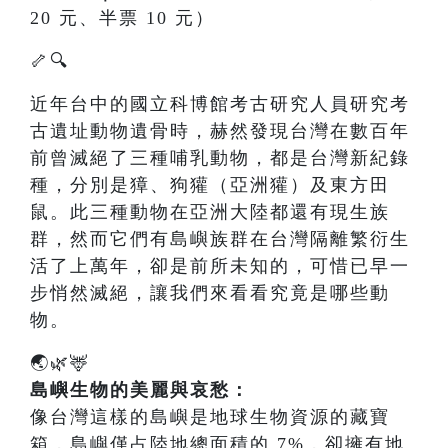
20 元、半票 10 元）
🦴🔍
近年台中的國立科博館考古研究人員研究考
古遺址動物遺骨時，赫然發現台灣在數百年
前曾滅絕了三種哺乳動物，都是台灣新紀錄
種，分別是獐、狗獾（亞洲獾）及東方田
鼠。此三種動物在亞洲大陸都還有現生族
群，然而它們有島嶼族群在台灣隔離繁衍生
活了上萬年，卻是前所未知的，可惜已早一
步悄然滅絕，讓我們來看看究竟是哪些動
物。
🌏🌿🦌
島嶼生物的美麗與哀愁：
像台灣這樣的島嶼是地球生物資源的藏寶
箱，島嶼僅占陸地總面積的 7%，卻擁有地