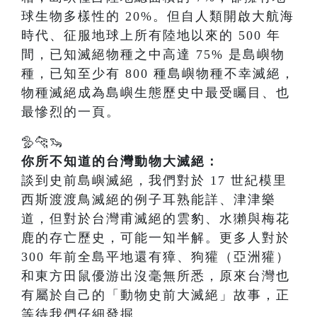
球生物多樣性的 20%。但自人類開啟大航海
時代、征服地球上所有陸地以來的 500 年
間，已知滅絕物種之中高達 75% 是島嶼物
種，已知至少有 800 種島嶼物種不幸滅絕，
物種滅絕成為島嶼生態歷史中最受矚目、也
最慘烈的一頁。
🦤🐆🦦
你所不知道的台灣動物大滅絕：
談到史前島嶼滅絕，我們對於 17 世紀模里
西斯渡渡鳥滅絕的例子耳熟能詳、津津樂
道，但對於台灣甫滅絕的雲豹、水獺與梅花
鹿的存亡歷史，可能一知半解。更多人對於
300 年前全島平地還有獐、狗獾（亞洲獾）
和東方田鼠優游出沒毫無所悉，原來台灣也
有屬於自己的「動物史前大滅絕」故事，正
等待我們仔細發掘。