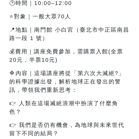
🕑時間｜10:00–12:00
⭐對象｜一般大眾70人
📍地點｜南門館 小白宮（臺北市中正區南昌
路一段 1 號）
💰費用｜講座免費參加，需購票入館(全票
20元，半票10元)
🔷內容
｜這
場講座將從「第六次大滅絕?」
的科學證據出發，解析地球正在發出的警
訊，帶領我們重新思考：
👉
人類在這場滅絕浪潮中扮演了什麼角
色？
👉
我們是否仍有機會，為地球與未來世代
留下不同的結局？