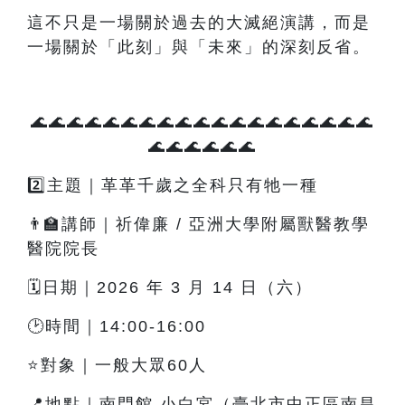
這不只是一場關於過去的大滅絕演講，而是
一場關於「此刻」與「未來」的深刻反省。
🌊🌊🌊🌊🌊🌊🌊🌊🌊🌊🌊🌊🌊🌊🌊🌊🌊🌊🌊
🌊🌊🌊🌊🌊🌊
2️⃣主題｜革革千歲之全科只有牠一種
👨‍🏫講師｜祈偉廉 / 亞洲大學附屬獸醫教學
醫院院長
🗓️日期｜2026 年 3 月 14 日（六）
🕑時間｜14:00-16:00
⭐對象｜一般大眾60人
📍地點｜南門館 小白宮（臺北市中正區南昌