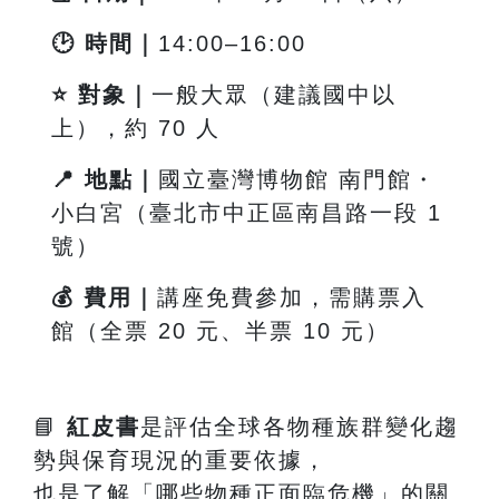
🕑
時間｜
14:00
–16:00
⭐
對象｜
一般大眾（建議國中以
上），約 70 人
📍
地點｜
國立臺灣博物館 南門館・
小白宮（臺北市中正區南昌路一段
1
號）
💰
費用｜
講座免費參加，需購票入
館（全票 20 元、半票 10 元）
📘
紅皮書
是評估全球各物種族群變化趨
勢與保育現況的重要依據，
也是了解「哪些物種正面臨危機」的關