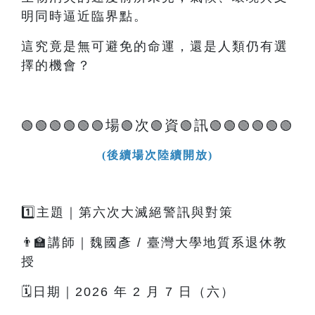
明同時逼近臨界點。
這究竟是無可避免的命運，還是人類仍有選
擇的機會？
場
次
資
訊
🟢🟢🟢🟢🟢🟢
🟢
🟢
🟢
🟢🟢🟢🟢🟢🟢
(後續場次陸續開放)
1️⃣主題｜第六次大滅絕警訊與對策
👨‍🏫講師｜魏國彥 / 臺灣大學地質系退休教
授
🗓️日期｜2026 年 2 月 7 日（六）