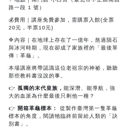
路一段 1 號）
💰費用｜講座免費參加，需購票入館(全票
20元，半票10元)
🔷內容
｜
在地球上存在了一億年，熬過隕石
與冰河時期，現在卻成了家族裡的「最後單
傳：革龜」。
本場講座將帶認識這位老祖宗的神祕，聽聽
那些教科書沒說的事。
👉
孤獨的末代皇族
，
能深潛、能導航，強
大的血派為什麼最後只剩他一種？
👉
開箱革龜標本：
從製作臺灣第一隻革龜
標本的角度，閱讀牠臨終前留給人類的「訣
別書」。