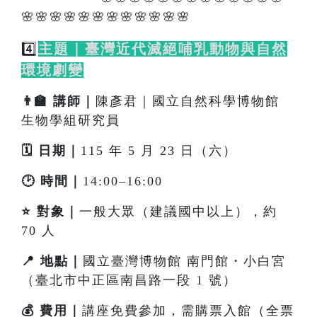
🌸🌸🌸🌸🌸🌸🌸🌸🌸🌸🌸🌸
4️⃣
主題｜臺灣近代滅絕哺乳動物與自然
環境劇變
👨‍🏫 講師｜
陳彥君｜國立自然科學博物館
生物學組研究員
🗓️ 日期｜
115 年 5 月 23 日（六）
🕑 時間｜
14:00–16:00
⭐ 對象｜
一般大眾（建議國中以上），約
70 人
📍 地點｜
國立臺灣博物館 南門館・小白宮
（臺北市中正區南昌路一段 1 號）
💰 費用｜
講座免費參加，需購票入館（全票