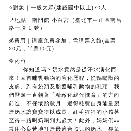
⭐對象｜一般大眾(建議國中以上)70人
📍地點｜南門館 小白宮（臺北市中正區南昌
路一段 1 號）
💰費用｜講座免費參加，需購票入館(全票
20元，半票10元)
🔷內容
｜
你知道嗎？奶水竟然是從汗水演化而
來！回首哺乳動物的演化歷程，從鴨嘴獸的
皮膚、到有袋類及胎盤哺乳動物的乳頭，我
們獸類一直朝著「精緻化親代撫育」的方向
前進。不僅懷胎數月，還得耗費自身能量製
造奶水讓寶寶得以成長。紅毛猩猩的小孩甚
至得一路喝奶喝到九歲大！此外，媽媽們非
常用心良苦地打造最適合胎兒的奶水，袋鼠