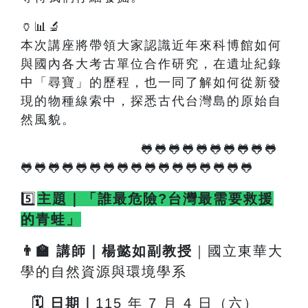
🏺📊🔬
本次講座將帶領大家認識近年來科博館如何
與國內各大考古單位合作研究，在遺址紀錄
中「尋寶」的歷程，也一同了解如何從新發
現的物種線索中，探悉古代台灣島的原始自
然風貌。
🐸🐸🐸🐸🐸🐸🐸🐸🐸🐸
🐸🐸🐸🐸🐸🐸🐸🐸🐸🐸🐸🐸🐸🐸🐸🐸🐸
5️⃣
主題｜「誰最危險?台灣最需要救援
的青蛙」
👨
🏫
講師｜楊懿如副教授
｜國立東華大
學的自然資源與環境學系
🗓
️
日期｜
115
年 7 月 4 日（六）