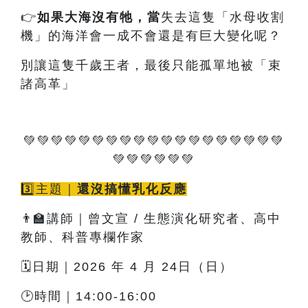
👉
如果大海沒有牠
，當
失去這隻「水母收割
機」的海洋會一成不會還是有巨大變化呢？
別讓這隻千歲王者，最後只能孤單地被「束
諸高革」
💚💚💚💚💚💚💚💚💚💚💚💚💚💚💚💚💚💚💚
💚💚💚💚💚💚
3️⃣主題｜
還沒搞懂乳化反應
👨‍🏫講師｜曾文宣 / 生態演化研究者、高中
教師、科普專欄作家
🗓️日期｜2026 年 4 月 24日（日）
🕑時間｜14:00-16:00