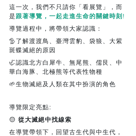
這一次，我們不只請你「看展覽」，而
是
跟著導覽，一起走進生命的關鍵時刻
!
導覽過程中，將帶領大家認識：
🦤
了解渡渡鳥、臺灣雲豹、袋狼、大紫
斑蝶滅絕的原因
🦏
認識北方白犀牛、無尾熊、儒艮、中
華白海豚、北極熊等代表性物種
🌱
生物滅絕及人類在其中扮演的角色
導覽限定亮點
:
🟡
從大滅絕中找線索
在導覽帶領下，回望古生代與中生代，