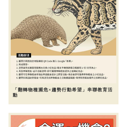
「翻轉物種瀕危×趨勢行動希望」串聯教育活
動