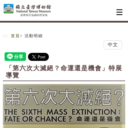
跳到主要內容
網站導覽
:::
首頁
> 活動明細
中文
「第六次大滅絕？命運還是機會」特展
導覽