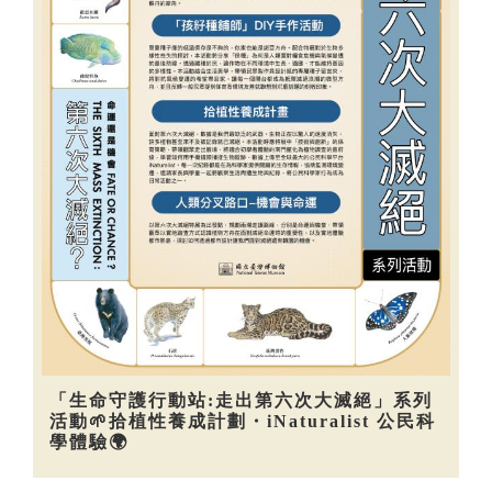
「生命守護行動站:走出第六次大滅絕」系列
活動🌱拾植性養成計劃・iNaturalist 公民科
學體驗🌍