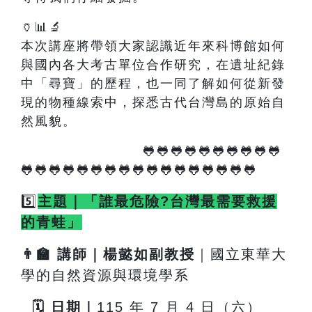
🏺📊🔬
本次講座將帶領大家認識近年來科博館如何
與國內各大考古單位合作研究，在遺址紀錄
中「尋寶」的歷程，也一同了解如何從新發
現的物種線索中，探悉古代台灣島的原始自
然風貌。
🐸🐸🐸🐸🐸🐸🐸🐸🐸🐸
🐸🐸🐸🐸🐸🐸🐸🐸🐸🐸🐸🐸🐸🐸🐸🐸🐸
5️⃣
主題｜「誰最危險?台灣最需要救援
的青蛙」
👨
🏫
講師｜楊懿如副教授
｜國立東華大
學的自然資源與環境學系
🗓
️
日期｜
115
年 7 月 4 日（六）