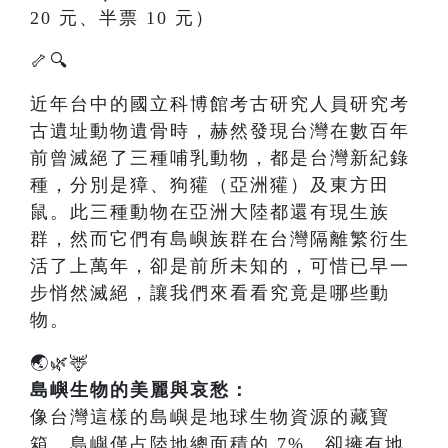
20 元、半票 10 元）
🦴🔍
近年台中的國立科博館考古研究人員研究考
古遺址動物遺骨時，赫然發現台灣在數百年
前曾滅絕了三種哺乳動物，都是台灣新紀錄
種，分別是獐、狗獾（亞洲獾）及東方田
鼠。此三種動物在亞洲大陸都還有現生族
群，然而它們有島嶼族群在台灣隔離繁衍生
活了上萬年，卻是前所未知的，可惜已早一
步悄然滅絕，讓我們來看看究竟是哪些動
物。
🌏🌿🦌
島嶼生物的美麗與哀愁：
像台灣這樣的島嶼是地球生物資源的藏寶
箱，島嶼僅占陸地總面積的 7%，卻擁有地