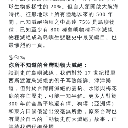
球生物多樣性的 20%。但自人類開啟大航海
時代、征服地球上所有陸地以來的 500 年
間，已知滅絕物種之中高達 75% 是島嶼物
種，已知至少有 800 種島嶼物種不幸滅絕，
物種滅絕成為島嶼生態歷史中最受矚目、也
最慘烈的一頁。
🦤🐆🦦
你所不知道的台灣動物大滅絕：
談到史前島嶼滅絕，我們對於 17 世紀模里
西斯渡渡鳥滅絕的例子耳熟能詳、津津樂
道，但對於台灣甫滅絕的雲豹、水獺與梅花
鹿的存亡歷史，可能一知半解。更多人對於
300 年前全島平地還有獐、狗獾（亞洲獾）
和東方田鼠優游出沒毫無所悉，原來台灣也
有屬於自己的「動物史前大滅絕」故事，正
等待我們仔細發掘。