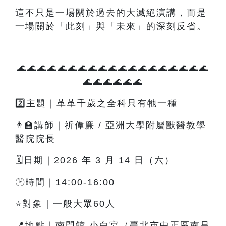
這不只是一場關於過去的大滅絕演講，而是
一場關於「此刻」與「未來」的深刻反省。
🌊🌊🌊🌊🌊🌊🌊🌊🌊🌊🌊🌊🌊🌊🌊🌊🌊🌊🌊
🌊🌊🌊🌊🌊🌊
2️⃣主題｜革革千歲之全科只有牠一種
👨‍🏫講師｜祈偉廉 / 亞洲大學附屬獸醫教學
醫院院長
🗓️日期｜2026 年 3 月 14 日（六）
🕑時間｜14:00-16:00
⭐對象｜一般大眾60人
📍地點｜南門館 小白宮（臺北市中正區南昌