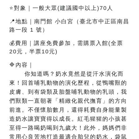
⭐對象｜一般大眾(建議國中以上)70人
📍地點｜南門館 小白宮（臺北市中正區南昌
路一段 1 號）
💰費用｜講座免費參加，需購票入館(全票
20元，半票10元)
🔷內容
｜
你知道嗎？奶水竟然是從汗水演化而
來！回首哺乳動物的演化歷程，從鴨嘴獸的
皮膚、到有袋類及胎盤哺乳動物的乳頭，我
們獸類一直朝著「精緻化親代撫育」的方向
前進。不僅懷胎數月，還得耗費自身能量製
造奶水讓寶寶得以成長。紅毛猩猩的小孩甚
至得一路喝奶喝到九歲大！此外，媽媽們非
常用心良苦地打造最適合胎兒的奶水，袋鼠