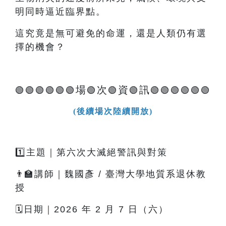
明同時逼近臨界點。
這究竟是無可避免的命運，還是人類仍有選
擇的機會？
場
次
資
訊
🟢🟢🟢🟢🟢🟢
🟢
🟢
🟢
🟢🟢🟢🟢🟢🟢
(後續場次陸續開放)
1️⃣主題｜第六次大滅絕警訊與對策
👨‍🏫講師｜魏國彥 / 臺灣大學地質系退休教
授
🗓️日期｜2026 年 2 月 7 日（六）