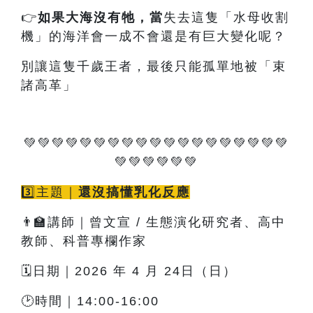
👉
如果大海沒有牠
，當
失去這隻「水母收割
機」的海洋會一成不會還是有巨大變化呢？
別讓這隻千歲王者，最後只能孤單地被「束
諸高革」
💚💚💚💚💚💚💚💚💚💚💚💚💚💚💚💚💚💚💚
💚💚💚💚💚💚
3️⃣主題｜
還沒搞懂乳化反應
👨‍🏫講師｜曾文宣 / 生態演化研究者、高中
教師、科普專欄作家
🗓️日期｜2026 年 4 月 24日（日）
🕑時間｜14:00-16:00