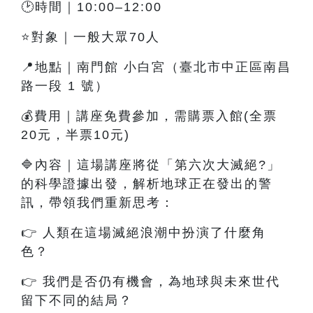
🕑時間｜10:00–12:00
⭐對象｜一般大眾70人
📍地點｜南門館 小白宮（臺北市中正區南昌
路一段 1 號）
💰費用｜講座免費參加，需購票入館(全票
20元，半票10元)
🔷內容
｜這
場講座將從「第六次大滅絕?」
的科學證據出發，解析地球正在發出的警
訊，帶領我們重新思考：
👉
人類在這場滅絕浪潮中扮演了什麼角
色？
👉
我們是否仍有機會，為地球與未來世代
留下不同的結局？