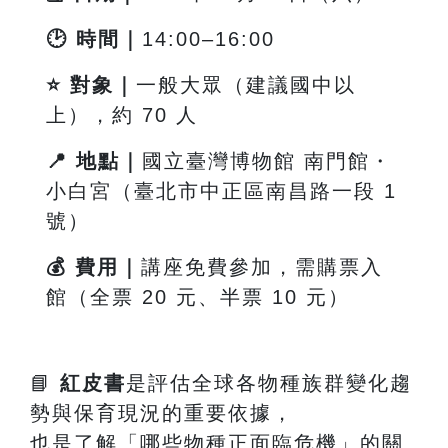
🕑
時間｜
14:00
–16:00
⭐
對象｜
一般大眾（建議國中以
上），約 70 人
📍
地點｜
國立臺灣博物館 南門館・
小白宮（臺北市中正區南昌路一段
1
號）
💰
費用｜
講座免費參加，需購票入
館（全票 20 元、半票 10 元）
📘
紅皮書
是評估全球各物種族群變化趨
勢與保育現況的重要依據，
也是了解「哪些物種正面臨危機」的關