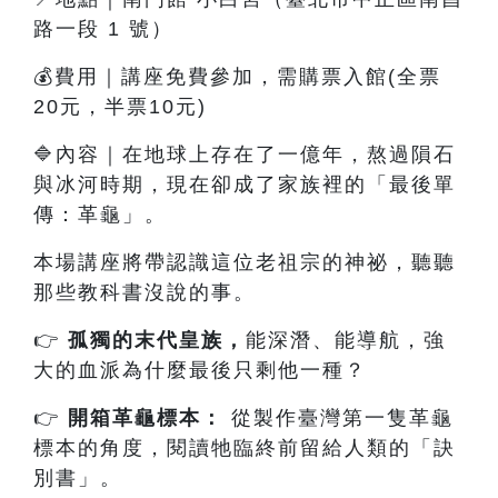
路一段 1 號）
💰費用｜講座免費參加，需購票入館(全票
20元，半票10元)
🔷內容
｜
在地球上存在了一億年，熬過隕石
與冰河時期，現在卻成了家族裡的「最後單
傳：革龜」。
本場講座將帶認識這位老祖宗的神祕，聽聽
那些教科書沒說的事。
👉
孤獨的末代皇族
，
能深潛、能導航，強
大的血派為什麼最後只剩他一種？
👉
開箱革龜標本：
從製作臺灣第一隻革龜
標本的角度，閱讀牠臨終前留給人類的「訣
別書」。