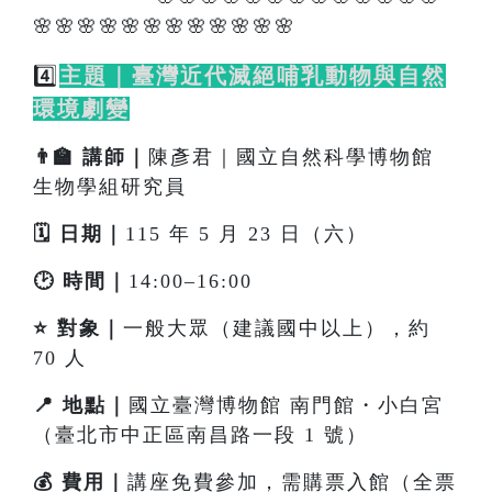
🌸🌸🌸🌸🌸🌸🌸🌸🌸🌸🌸🌸
4️⃣
主題｜臺灣近代滅絕哺乳動物與自然
環境劇變
👨‍🏫 講師｜
陳彥君｜國立自然科學博物館
生物學組研究員
🗓️ 日期｜
115 年 5 月 23 日（六）
🕑 時間｜
14:00–16:00
⭐ 對象｜
一般大眾（建議國中以上），約
70 人
📍 地點｜
國立臺灣博物館 南門館・小白宮
（臺北市中正區南昌路一段 1 號）
💰 費用｜
講座免費參加，需購票入館（全票