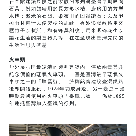
在本館建築東側之前零散的陳列著臺灣早期民間
石具，例如餵豬用的長方形水槽、廚房用的方型
水槽；碾米的石臼、染布用的凹狀踏石；以及能
榨出甘蔗汁以便製糖的軋轤；有波浪狀紋路用來
壓竹子以製紙，和有蜂巢刻紋，用來碾碎花生以
製花生油的製造器具等，在在呈現出臺灣先民的
生活巧思與智慧。
火車頭
戶外展示區最遠端的透明建築內，停放兩臺甚具
紀念價值的蒸氣火車頭。一臺是臺灣最早蒸氣火
車頭之一的「騰雲號」，於劉銘傳建設臺灣鐵路
後即開始服役，1924年功成身退。另一臺是日治
時期最初使用的火車頭「臺鐵九號」，係於1895
年運抵臺灣加入臺鐵的行列。