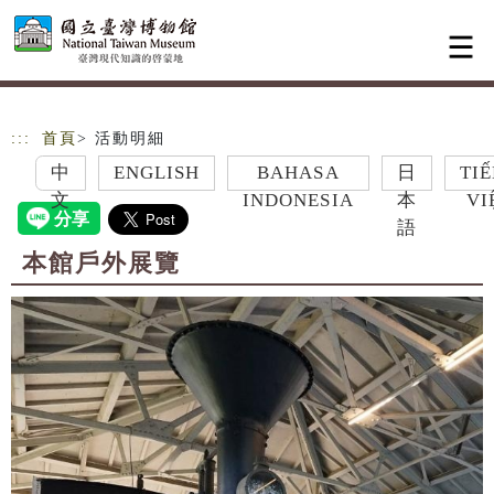
跳到主要內容
網站導覽
:::
首頁
> 活動明細
中
ENGLISH
BAHASA
日
TIẾNG
文
INDONESIA
本
VIỆT
語
本館戶外展覽