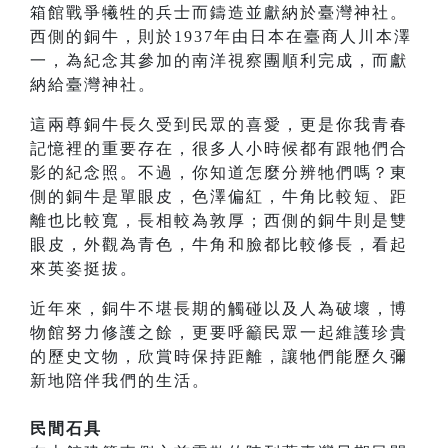
箱館戰爭犧牲的兵士而鑄造並獻納於臺灣神社。
西側的銅牛，則於1937年由日本在臺商人川本澤
一，為紀念其參加的南洋視察團順利完成，而獻
納給臺灣神社。
這兩尊銅牛長久受到民眾的喜愛，更是你我青春
記憶裡的重要存在，很多人小時候都有跟牠們合
影的紀念照。不過，你知道怎麼分辨牠們嗎？東
側的銅牛是單眼皮，色澤偏紅，牛角比較短、距
離也比較寬，長相較為敦厚；西側的銅牛則是雙
眼皮，外觀為青色，牛角和臉都比較修長，看起
來英姿挺拔。
近年來，銅牛不堪長期的觸碰以及人為破壞，博
物館努力修護之餘，更要呼籲民眾一起維護珍貴
的歷史文物，欣賞時保持距離，讓牠們能歷久彌
新地陪伴我們的生活。
民間石具