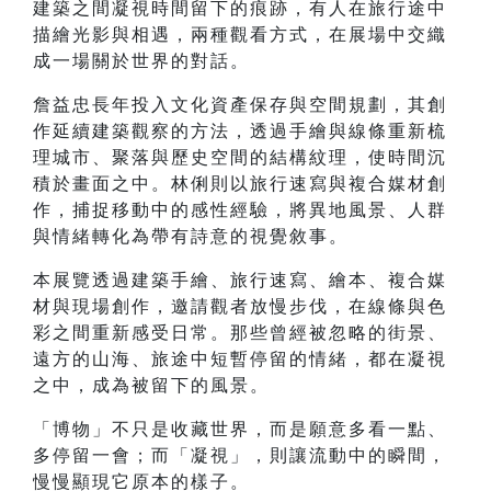
建築之間凝視時間留下的痕跡，有人在旅行途中
描繪光影與相遇，兩種觀看方式，在展場中交織
成一場關於世界的對話。
詹益忠長年投入文化資產保存與空間規劃，其創
作延續建築觀察的方法，透過手繪與線條重新梳
理城市、聚落與歷史空間的結構紋理，使時間沉
積於畫面之中。林俐則以旅行速寫與複合媒材創
作，捕捉移動中的感性經驗，將異地風景、人群
與情緒轉化為帶有詩意的視覺敘事。
本展覽透過建築手繪、旅行速寫、繪本、複合媒
材與現場創作，邀請觀者放慢步伐，在線條與色
彩之間重新感受日常。那些曾經被忽略的街景、
遠方的山海、旅途中短暫停留的情緒，都在凝視
之中，成為被留下的風景。
「博物」不只是收藏世界，而是願意多看一點、
多停留一會；而「凝視」，則讓流動中的瞬間，
慢慢顯現它原本的樣子。