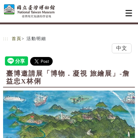
跳到主要內容
網站導覽
:::
首頁
> 活動明細
中文
臺博邀請展「博物．凝視 旅繪展」-詹
益忠X林俐