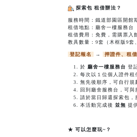
探索包 租借辦法？
服務時間：鐵道部園區開館
租借地點：廳舍一樓服務台
租借費用：免費，需購票入
教具數量：9套（木框版9套
登記報名
→
押證件、租
於
廳舍一樓服務台
登
每次以１位個人證件租
無先後順序，可自行規
回到廳舍服務台，可與
請於當日歸還探索包，
本活動完成後
並無
提
★ 可以怎麼玩~？