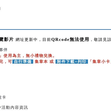
詢
導覽影片
QRcode無法使用
網址更新中，目前
，敬請見
夥伴
具」使用為主，無小禮物兌換。
完，可
自行準備
集章本 或
附件下載+列印
「集章小卡
說卡