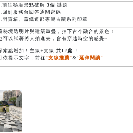
1.前往秘境景點破解
3個
謎題
2.回到服務台回答通關密碼
3.開寶箱、蓋鐵道部專屬古蹟系列印章
將秘境透明片與建築重疊，拍下古今融合的景色！
也可以試著將人拍進去，會有穿越時空的感覺~
探索點增加！主線+支線
共12處
！
可依提示文字，前往
"
支線推薦
"
&
"
延伸閱讀
"