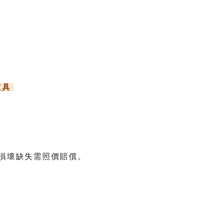
道具
損壞缺失需照價賠償。