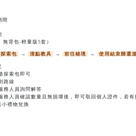
期間
館
、無背包-輕量版5套）
借探索包
→
清點教具
→
前往秘境
→
使用結束歸還
記
借探索包即可
劃路線
服務人員詢問解答
服務人員確認數量且無損壞後，即可取回個人證件，若有
供小禮物兌換