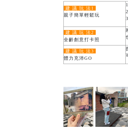
建 議 玩 法1
親子簡單輕鬆玩
建 議 玩 法2
全齡創意打卡照
建 議 玩 法3
體力充沛GO