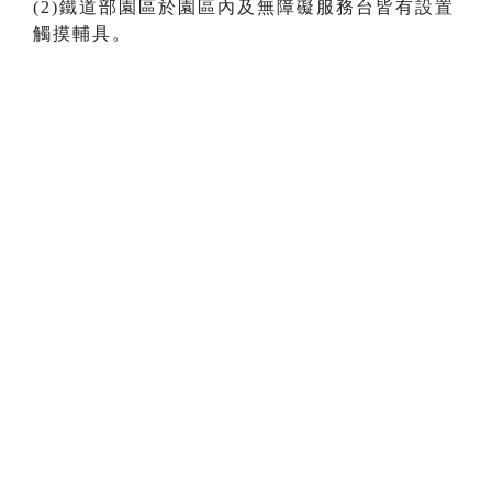
(2)鐵道部園區於園區內及無障礙服務台皆有設置
觸摸輔具。