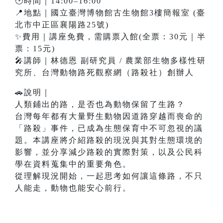
🕑時間｜14:00–16:00
📍地點｜國立臺灣博物館古生物館3樓簡報室 (臺
北市中正區襄陽路25號)
✨費用｜講座免費，需購票入館(全票：30元｜半
票：15元)
🎤講師｜林德恩 副研究員 / 農業部生物多樣性研
究所、台灣動物路死觀察網（路殺社）創辦人
🚗說明｜
人類鋪出的路，是否也為動物保留了生路？
台灣每年都有大量野生動物因道路穿越而喪命的
「路殺」事件，已成為生態保育中不可忽視的議
題。本講座將介紹路殺的現況與其對生態環境的
影響，並分享減少路殺的實際對策，以及公民科
學在資料蒐集中的重要角色。
從理解現況開始，一起思考如何讓這條路，不只
人能走，動物也能安心前行。