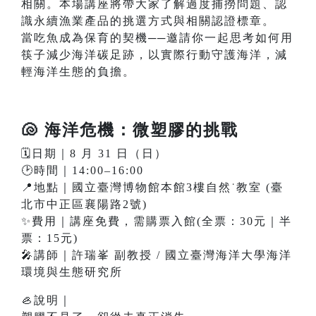
相關。本場講座將帶大家了解過度捕撈問題、認
識永續漁業產品的挑選方式與相關認證標章。
當吃魚成為保育的契機──邀請你一起思考如何用
筷子減少海洋碳足跡，以實際行動守護海洋，減
輕海洋生態的負擔。
🐚 海洋危機：微塑膠的挑戰
🗓️日期｜8 月 31 日（日）
🕑時間｜14:00–16:00
📍地點｜國立臺灣博物館本館3樓自然˙教室 (臺
北市中正區襄陽路2號)
✨費用｜講座免費，需購票入館(全票：30元｜半
票：15元)
🎤講師｜許瑞峯 副教授 / 國立臺灣海洋大學海洋
環境與生態研究所
🦪說明｜