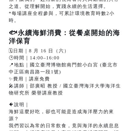
之道。從理解開始，實踐永續的生活選擇。
*每場講座全程參與，可累計環境教育時數2小
時。
🐟永續海鮮消費：從餐桌開始的海
洋保育
🗓️日期｜8 月 16 日（六）
🕑時間｜14:00–16:00
📍地點｜國立臺灣博物館南門館小白宮 (臺北市
中正區南昌路一段1號)
✨費用｜講座免費
🎤講師｜邵廣昭 教授 / 國立臺灣海洋大學海洋生
物研究所 榮譽講座教授
🐠說明｜
海鮮這麼好吃，卻也可能是造成海洋壓力的來
源？
我們習以為常的日常飲食，竟與海洋的永續息息