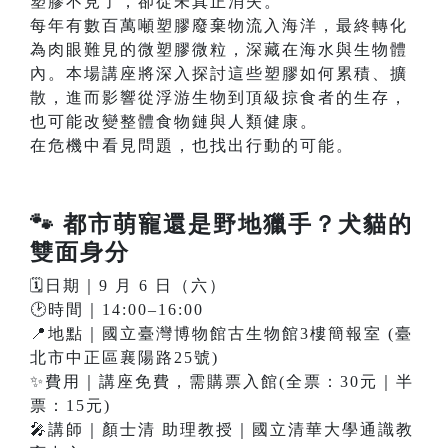
塑膠不見了，卻從未真正消失。
每年有數百萬噸塑膠廢棄物流入海洋，最終轉化
為肉眼難見的微塑膠微粒，深藏在海水與生物體
內。本場講座將深入探討這些塑膠如何累積、擴
散，進而影響從浮游生物到頂級掠食者的生存，
也可能改變整體食物鏈與人類健康。
在危機中看見問題，也找出行動的可能。
🐾
都市萌寵還是野地獵手？犬貓的
雙面身分
🗓️日期｜9 月 6 日（六）
🕑時間｜14:00–16:00
📍地點｜國立臺灣博物館古生物館3樓簡報室 (臺
北市中正區襄陽路25號)
✨費用｜講座免費，需購票入館(全票：30元｜半
票：15元)
🎤講師｜顏士清 助理教授｜國立清華大學通識教