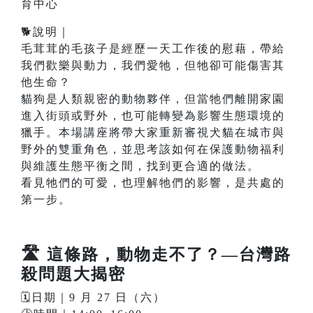
育中心
🐕說明｜
毛茸茸的毛孩子是經歷一天工作後的慰藉，帶給
我們歡樂與動力，我們愛牠，但牠卻可能傷害其
他生命？
貓狗是人類親密的動物夥伴，但當牠們離開家園
進入街頭或野外，也可能轉變為影響生態環境的
獵手。本場講座將帶大家重新審視犬貓在城市與
野外的雙重角色，並思考該如何在保護動物福利
與維護生態平衡之間，找到更合適的做法。
看見牠們的可愛，也理解牠們的影響，是共處的
第一步。
🛣️
這條路，動物走不了？—台灣路
殺問題大揭密
🗓️日期｜9 月 27 日（六）