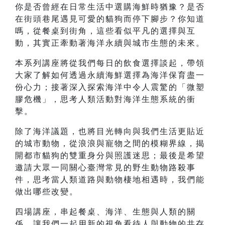
你是否曾經在日常生活中選購海鮮時猶豫？是否
在街頭巷尾遇見可愛的貓狗而停下腳步？你知道
嗎，從餐桌到街角，這些看似平凡的選擇與互
動，其實正牽動著海洋永續與城市生態的未來。
本系列講座將從我們每日的飲食選擇談起，帶領
大家了解如何透過永續海鮮選擇為海洋保育盡一
份心力；接著深入探索海洋中令人震驚的「微塑
膠危機」，思考人類活動對海洋生態系統的衝
擊。
除了海洋議題，也將目光轉向與我們生活更貼近
的城市動物，從浪浪與寵物之間的模糊界線，揭
開都市貓狗的雙重身分與照護迷思；最後是希望
邀請大眾一同關心臺灣常見的野生動物路殺事
件，思考當人類道路與動物棲地相遇時，我們能
做出哪些改變。
四場講座，串起餐桌、海洋、生態與人類的關
係，讓我們一起用新的視角看待人與動物的共存