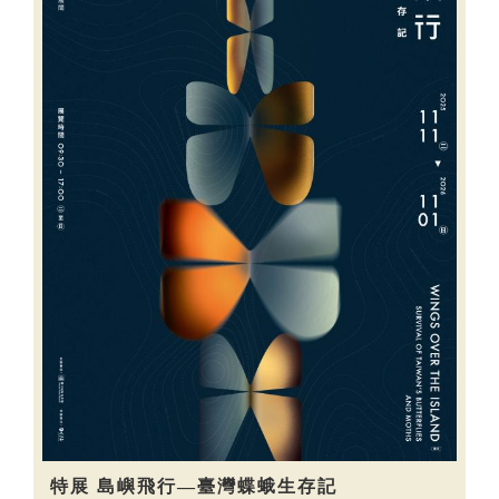
特展 島嶼飛行—臺灣蝶蛾生存記