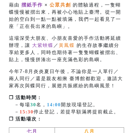
藉由
摺紙手作
×
公眾共創
的體驗過程，一隻蝴
蝶慢慢被摺出來，再被小心地貼上臺灣。從一開
始的空白到一點一點被填滿，我們一起看見了一
座「正在長出來的島嶼」。
這場深受大朋友、小朋友喜愛的手作活動將延續
辦理，讓
大紫蛺蝶
／
黃鳳蝶
的生存故事繼續分
享給更多人，同時也
期待著一隻隻蝴蝶被摺出、
貼上，慢慢拼湊出一座充滿色彩的島嶼。
今年7-8月炎炎夏日午後，不論你是一人單行／
兩人同行／還是親友相揪 臺博館都歡迎，邀請大
家再次與蝶同行，展翅共振繽紛的島嶼風景！
❐ 活動時間：
－每場
30
名，
14:00
開放現場登記。
－
15:30
停止登記，若提早額滿將提前截止。
❐ 活動場次：
七月
八月