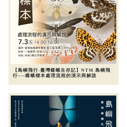
【島嶼飛行-臺灣蝶蛾生存記】NTM 島嶼飛
行──蝶蛾標本處理流程的演示與解說