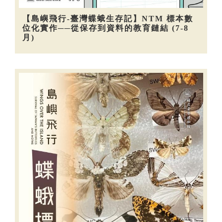
【島嶼飛行-臺灣蝶蛾生存記】NTM 標本數
位化實作──從保存到資料的教育鏈結 (7-8
月)