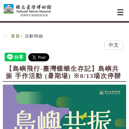
跳到主要內容
網站導覽
:::
首頁
> 活動明細
中文
【島嶼飛行-臺灣蝶蛾生存記】島嶼共
振 手作活動 (暑期場) ※8/13場次停辦