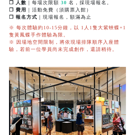
❐ 人數
｜每場次限額
30
名，採現場報名。
❐ 費用
｜活動免費（須購票入館）
❐ 報名方式
｜現場報名，額滿為止
※ 每次體驗約10-15分鐘，以 1人1隻大紫蛺蝶+1
隻黃鳳蝶手作體驗為限。
※ 因場地空間限制，將依現場排隊順序入座體
驗，若前一位學員尚未完成創作，還請稍待。