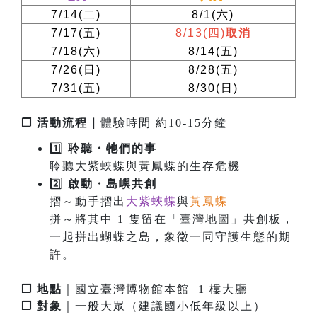
7/14(
二
)
8/1(
六
)
7/17(
五
)
8/13(
四
)
取消
7/18(
六
)
8/14(
五
)
7/26(
日
)
8/28(
五
)
7/31(
五
)
8/30(
日
)
❐ 活動流程｜
體驗時間 約10-15分鐘
1️⃣
聆聽・牠們的事
聆聽大紫蛺蝶與黃鳳蝶的生存危機
2️⃣
啟
動
・
島嶼共創
摺～動手摺出
大紫蛺蝶
與
黃鳳蝶
拼～將其中 1 隻留在「臺灣地圖」共創板，
一起拼出蝴蝶之島，象徵一同守護生態的期
許。
❐ 地點
｜國立臺灣博物館本館 1 樓大廳
❐ 對象
｜一般大眾（建議國小低年級以上）