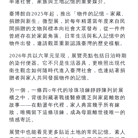
串連社會、家族與土地記憶的重要媒介。
臺博館自2025年起，推出「物件的記憶－家藏、
捐贈與新生」微型展，於每年精選當年度來自民
間捐贈的文物與標本向社會大眾發布，從一件件
曾經存在於家庭角落、日常生活與私人記憶中的
物件出發，邀請觀眾重新認識臺灣的歷史樣貌。
2026年共以六單元呈現，展覽亮點包括日治時期
的染付便器。它不只是生活器具，更映照出現代
衛生觀念如何隨時代進入臺灣社會，也連結著捐
贈者與家人共同發掘物件的記憶。
另一側，一條四○年代的珍珠項鍊靜靜陳列於展
櫃之中，背後則藏著戰後醫療匱乏與家庭離散的
故事——在動盪年代裡，家人典當幾乎所有嫁
妝，唯獨留下這條項鍊，成為母親離世後唯一的
情感寄託。
展覽中也能看見更多貼近土地的常民記憶。素人