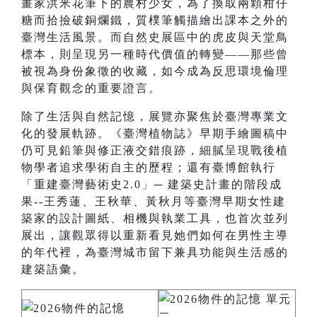
畫家洪米花筆下的農村少女，為了換取兩顆柑仔
糖而拾撿破銅爛鐵，質樸筆觸描繪出課本之外的
臺灣生活風景。而自然史展區中的虎皮與天堂鳥
標本，則呈現另一種時代價值的轉變——那些曾
被視為身份象徵的收藏，如今成為反思環境倫理
與保育觀念的重要證言。
除了生活與自然記憶，展覽亦聚焦於臺灣專業文
化的發展軌跡。《臺灣植物誌》早期手繪圖稿中
仍可見鉛筆與修正液交錯痕跡，細膩呈現戰後植
物學者追求學術自主的歷程；還有臺博館執行
「重建臺灣藝術史2.0」─ 建築史計畫的階段成
果--王秀蓮、王秋華、黃秋月等臺灣早期女性建
築家的設計圖紙、相機與執業工具，也首次並列
展出，讓觀眾得以重新看見她們如何在男性主導
的年代裡，為臺灣城市留下兼具功能與生活感的
建築語彙。