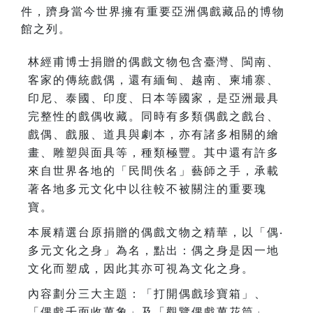
件，躋身當今世界擁有重要亞洲偶戲藏品的博物
館之列。
林經甫博士捐贈的偶戲文物包含臺灣、閩南、
客家的傳統戲偶，還有緬甸、越南、柬埔寨、
印尼、泰國、印度、日本等國家，是亞洲最具
完整性的戲偶收藏。同時有多類偶戲之戲台、
戲偶、戲服、道具與劇本，亦有諸多相關的繪
畫、雕塑與面具等，種類極豐。其中還有許多
來自世界各地的「民間佚名」藝師之手，承載
著各地多元文化中以往較不被關注的重要瑰
寶。
本展精選台原捐贈的偶戲文物之精華，以「偶‧
多元文化之身」為名，點出：偶之身是因一地
文化而塑成，因此其亦可視為文化之身。
內容劃分三大主題：「打開偶戲珍寶箱」、
「偶戲千面收萬象」及「觀覽偶戲萬花筒」，