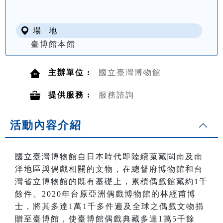
場 地
臺博館本館
主辦單位 :
國立臺灣博物館
提供服務 :
服務諮詢
活動內容介紹
國立臺灣博物館自日本時代即陸續蒐藏閩南及南
洋地區與偶戲相關的文物，在總督府博物館和台
灣省立博物館的既有基礎上，累積偶戲館藏約
1
千
餘件。
2020
年台原亞洲偶戲博物館的林經甫博
士，將其多達
1
萬
1
千多件遍及全球之偶戲文物捐
贈至臺博館，使臺博館偶戲典藏多達
1
萬
5
千餘