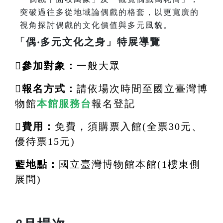
突破過往多從地域論偶戲的格套，以更寬廣的
視角探討偶戲的文化價值與多元風貌。
「偶
‧
多元文化之身」特展導覽

參加對象：
一般大眾

報名方式：
請依場次時間至國立臺灣博
物館
本館服務台
報名登記

費用：
免費，須購票入館
(
全票
30
元、
優待票
15
元
)
藍
地點：
國立臺灣博物館本館
(1
樓東側
展間
)