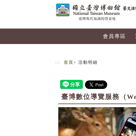
跳到主要內容
網站導覽
會員專區
:::
首頁
> 活動明細
臺博數位導覽服務（W