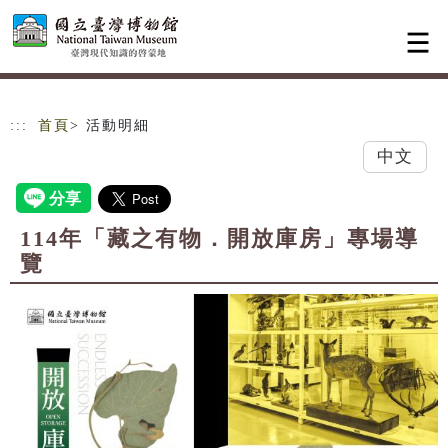
跳到主要內容
網站導覽
:::
首頁
> 活動明細
中文
114年「藏之有物．開放庫房」專場導
覽