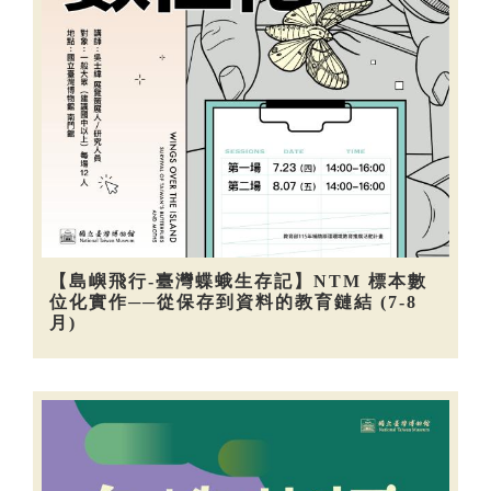
【島嶼飛行-臺灣蝶蛾生存記】NTM 標本數
位化實作──從保存到資料的教育鏈結 (7-8
月)