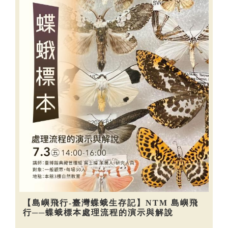
【島嶼飛行-臺灣蝶蛾生存記】NTM 島嶼飛
行──蝶蛾標本處理流程的演示與解說