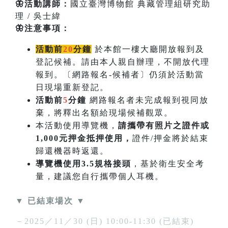
🦋活動講師：
國立臺灣博物館 典藏管理組研究助
理 / 吳士緯
🦋注意事項：
活動前
20
分鐘
於本館一樓大廳開放報到及
登記候補。請由本人親自辦理，不開放代理
報到。〔網路報名-候補者〕仍須於活動當
日現場重新登記。
活動前
5
分鐘
網路報名者未完成報到視同放
棄，將釋出名額給現場候補觀眾。
本活動使用導覽機，
請攜帶有照片之證件或
1,000元押金抵押使用，
證件/押金將於結束
歸還機器時返還。
導覽機使用3.5規格接頭
，基於衛生安全考
量，建議您自行攜帶個人耳機。
▼ 已結束場次 ▼
－2025／11／30 (日) 10:00-11:30 (已結束)