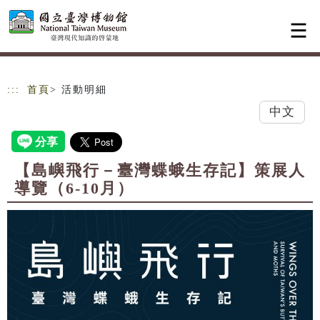
跳到主要內容
網站導覽
:::
首頁
> 活動明細
中文
【島嶼飛行－臺灣蝶蛾生存記】策展人
導覽（6-10月）