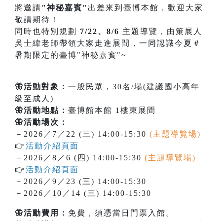
將邀請
"神秘嘉賓"
出差來到臺博本館，歡迎大家
敬請期待！
同時也特別規劃
7/22、8/6
主題導覽，由策展人
吳士緯老師帶領大家走進展間，一同認識今夏＃
暑期限定的臺博"神秘嘉賓"~
🦋活動對象：
一般民眾，30名/場(建議國小高年
級至成人)
🦋活動地點：
臺博館本館 1樓東展間
🦋活動場次：
－2026／7／22 (三) 14:00-15:30
(主題導覽場)
👉
活動介紹頁面
－2026／8／6 (四) 14:00-15:30
(主題導覽場)
👉
活動介紹頁面
－2026／9／23 (三) 14:00-15:30
－2026／10／14 (三) 14:00-15:30
🦋活動費用：
免費，須憑當日門票入館。