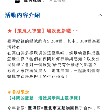
提供服務 :
導覽機組
活動內容介紹
★【策展人導覽】場次更新囉 ~~
臺灣紀錄的蝶蛾約有5,200種，其中1,300種為臺
灣特有。
在高山與多樣環境的這座島嶼，蝶蛾幼蟲與成蟲
怎麼生存？牠們在夜間如何行動與感知？以及公
民科學又會對一個展覽/研究有什麼樣的影響？
歡迎大家跟著策展人，走進展間，一起認識臺灣
蝶蛾在這座島嶼上的生存秘密！
＃
暑期限定
【林間的脈動：活體展示與主題導覽】
今年暑假~
臺博館×臺北市立動物園
攜手合作，即