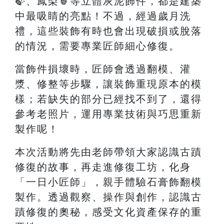
🍃、鳳梨🍍等立體灰泥飾件，都是建築
中最吸睛的亮點！不過，經過歲月洗
禮，這些裝飾有時也會出現破損或脫落
的情況，需要專業匠師細心修復。
當飾件損壞時，匠師會透過翻模、灌
漿、修整等步驟，讓裝飾重現原本的模
樣；若缺失的部分已經找不到了，還得
參考老照片，運用專業技術與巧思重新
製作呢！
本次活動將先由老師帶領大家認識古蹟
修復的故事，再走進修復工坊，化身
「一日小匠師」，親手體驗石膏飾翻模
製作。透過觀察、操作與創作，認識古
蹟修復的奧秘，感受文化資產保存的重