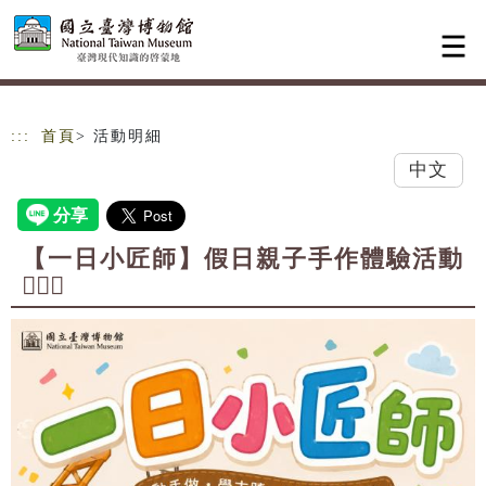
跳到主要內容
網站導覽
:::
首頁
> 活動明細
中文
【一日小匠師】假日親子手作體驗活動
👷🏻‍♀️